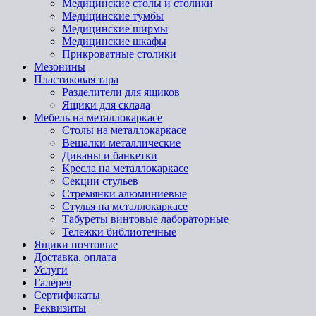
Медицинские столы и столики
Медицинские тумбы
Медицинские ширмы
Медицинские шкафы
Прикроватные столики
Мезонины
Пластиковая тара
Разделители для ящиков
Ящики для склада
Мебель на металлокаркасе
Cтолы на металлокаркасе
Вешалки металлические
Диваны и банкетки
Кресла на металлокаркасе
Секции стульев
Стремянки алюминиевые
Стулья на металлокаркасе
Табуреты винтовые лабораторные
Тележки библиотечные
Ящики почтовые
Доставка, оплата
Услуги
Галерея
Сертификаты
Реквизиты