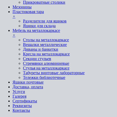
Прикроватные столики
Мезонины
Пластиковая тара
+
Разделители для ящиков
Ящики для склада
Мебель на металлокаркасе
+
Cтолы на металлокаркасе
Вешалки металлические
Диваны и банкетки
Кресла на металлокаркасе
Секции стульев
Стремянки алюминиевые
Стулья на металлокаркасе
Табуреты винтовые лабораторные
Тележки библиотечные
Ящики почтовые
Доставка, оплата
Услуги
Галерея
Сертификаты
Реквизиты
Контакты