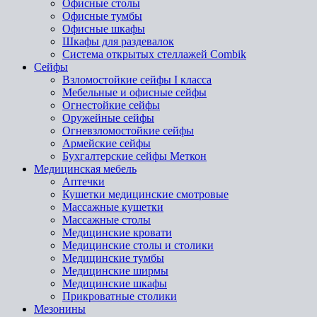
Офисные столы
Офисные тумбы
Офисные шкафы
Шкафы для раздевалок
Система открытых стеллажей Combik
Сейфы
Взломостойкие сейфы I класса
Мебельные и офисные сейфы
Огнестойкие сейфы
Оружейные сейфы
Огневзломостойкие сейфы
Армейские сейфы
Бухгалтерские сейфы Меткон
Медицинская мебель
Аптечки
Кушетки медицинские смотровые
Массажные кушетки
Массажные столы
Медицинские кровати
Медицинские столы и столики
Медицинские тумбы
Медицинские ширмы
Медицинские шкафы
Прикроватные столики
Мезонины