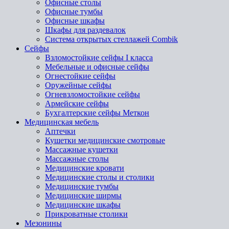
Офисные столы
Офисные тумбы
Офисные шкафы
Шкафы для раздевалок
Система открытых стеллажей Combik
Сейфы
Взломостойкие сейфы I класса
Мебельные и офисные сейфы
Огнестойкие сейфы
Оружейные сейфы
Огневзломостойкие сейфы
Армейские сейфы
Бухгалтерские сейфы Меткон
Медицинская мебель
Аптечки
Кушетки медицинские смотровые
Массажные кушетки
Массажные столы
Медицинские кровати
Медицинские столы и столики
Медицинские тумбы
Медицинские ширмы
Медицинские шкафы
Прикроватные столики
Мезонины