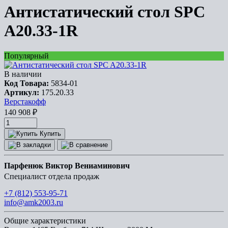
Антистатический стол SPC
A20.33-1R
Популярный
В наличии
Код Товара:
5834-01
Артикул:
175.20.33
Верстакофф
140 908
₽
Купить
Парфенюк Виктор Вениаминович
Специалист отдела продаж
+7 (812) 553-95-71
info@amk2003.ru
Общие характеристики