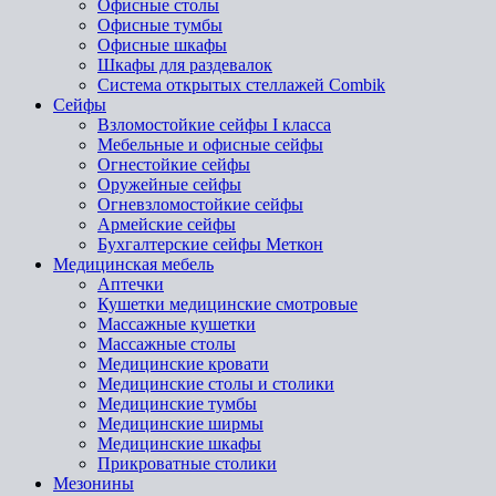
Офисные столы
Офисные тумбы
Офисные шкафы
Шкафы для раздевалок
Система открытых стеллажей Combik
Сейфы
Взломостойкие сейфы I класса
Мебельные и офисные сейфы
Огнестойкие сейфы
Оружейные сейфы
Огневзломостойкие сейфы
Армейские сейфы
Бухгалтерские сейфы Меткон
Медицинская мебель
Аптечки
Кушетки медицинские смотровые
Массажные кушетки
Массажные столы
Медицинские кровати
Медицинские столы и столики
Медицинские тумбы
Медицинские ширмы
Медицинские шкафы
Прикроватные столики
Мезонины