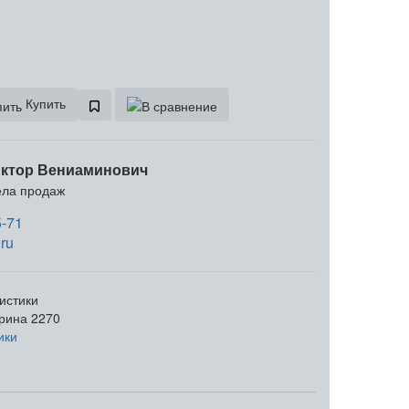
Купить
ктор Вениаминович
ела продаж
5-71
ru
истики
рина
2270
ики