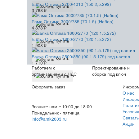
Балка Оптима 2700/4010 (150.2,5.299)
Купить
3 768
₽
Рама Оптима 3000/785 (70.1.5) (Набор)
Купить
4 878
₽
Балка Оптима 1800/2770 (120.1.5.272)
Купить
1 908
₽
Балка Оптима 2500/850 (90.1.5.179) под настил
Купить
1 710
₽
Работаем с
Проектирование и
организациями с НДС
сборка под ключ
Купить
Оформить заказ
Информ
+7 (812) 553-95-71 (СПб)
О нас
Информа
8 (499) 391-08-52 (Москва)
Политик
Звоните нам с 10:00 до 18:00
Условия
Понедельник - пятница
Связать
info@amk2003.ru
Акции
Заказать звонок