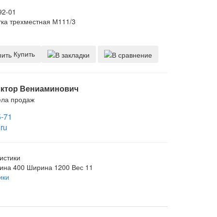
92-01
тка трехместная М111/3
Купить
ктор Вениаминович
ела продаж
5-71
ru
истики
ина
400
Ширина
1200
Вес
11
ики