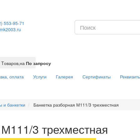
2) 553-95-71
mk2003.ru
Tоваров,
на
По запросу
вка, оплата
Услуги
Галерея
Сертификаты
Реквизит
ы и банкетки
Банкетка разборная М111/3 трехместная
 М111/3 трехместная