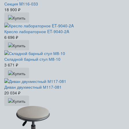
Секция M116-033
18 900
₽
Кресло лабораторное ET-9040-2A
6 696
₽
Складной барный стул М8-10
3 671
₽
Диван двухместный М117-081
20 034
₽