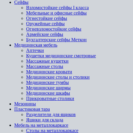
Сейфы
Взломостойкие сейфы I класса
Мебельные и офисные сейфы
Огнестойкие сейфы
Оружейные сейфы
Огневзломостойкие сейфы
Армейские сейфы
Бухгалтерские сейфы Меткон
Медицинская мебель
Аптечки
Кушетки медицинские смотровые
Массажные кушетки
Массажные столы
Медицинские кровати
Медицинские столы и столики
Медицинские тумбы
Медицинские ширмы
Медицинские шкафы
Прикроватные столики
Мезонины
Пластиковая тара
Разделители для ящиков
Ящики для склада
Мебель на металлокаркасе
Cтолы на металлокаркасе