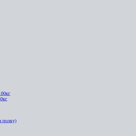
100кг
40кг
а полку)