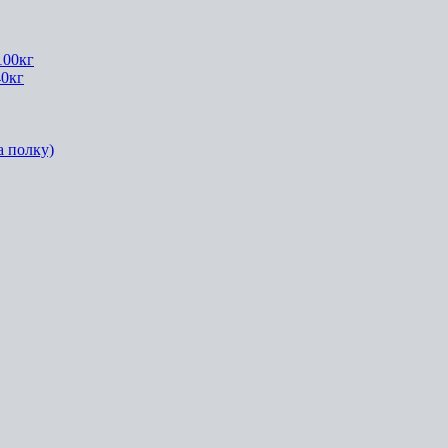
100кг
40кг
а полку)