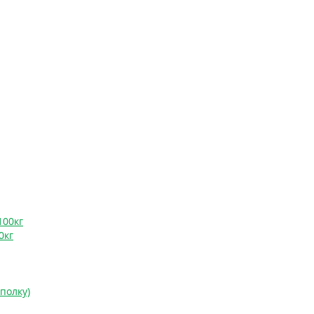
100кг
0кг
 полку)