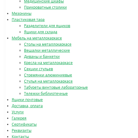
Медицинские шкафы
Прикроватные столики
Мезонины
Пластиковая тара
Разделители для ящиков
Ящики для склада
Мебель на металлокаркасе
Cтолы на металлокаркасе
Вешалки металлические
Диваны и банкетки
Кресла на металлокаркасе
Секции стульев
Стремянки алюминиевые
Стулья на металлокаркасе
Табуреты винтовые лабораторные
Тележки библиотечные
Ящики почтовые
Доставка, оплата
Услуги
Галерея
Сертификаты
Реквизиты
Контакты