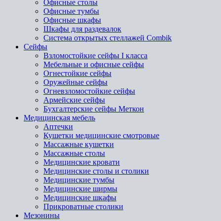
Офисные столы
Офисные тумбы
Офисные шкафы
Шкафы для раздевалок
Система открытых стеллажей Combik
Сейфы
Взломостойкие сейфы I класса
Мебельные и офисные сейфы
Огнестойкие сейфы
Оружейные сейфы
Огневзломостойкие сейфы
Армейские сейфы
Бухгалтерские сейфы Меткон
Медицинская мебель
Аптечки
Кушетки медицинские смотровые
Массажные кушетки
Массажные столы
Медицинские кровати
Медицинские столы и столики
Медицинские тумбы
Медицинские ширмы
Медицинские шкафы
Прикроватные столики
Мезонины