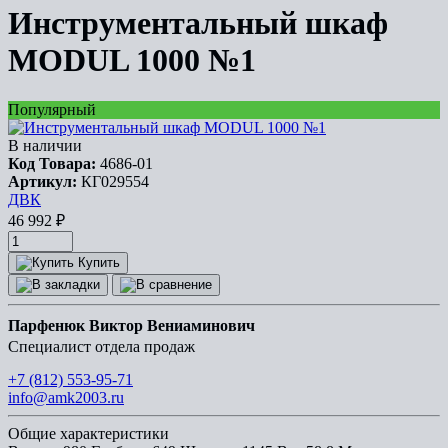
Инструментальный шкаф
MODUL 1000 №1
Популярный
В наличии
Код Товара:
4686-01
Артикул:
КГ029554
ДВК
46 992
₽
Купить
Парфенюк Виктор Вениаминович
Специалист отдела продаж
+7 (812) 553-95-71
info@amk2003.ru
Общие характеристики