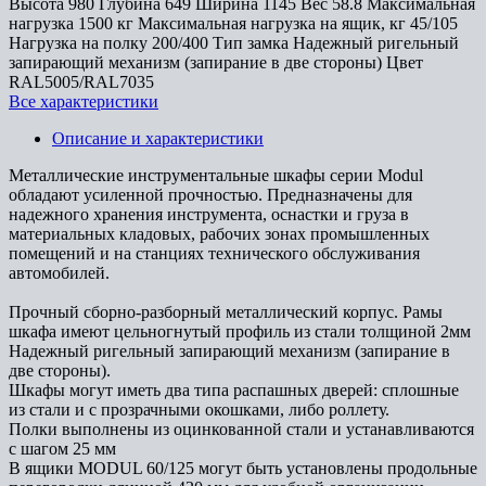
Высота
980
Глубина
649
Ширина
1145
Вес
58.8
Максимальная
нагрузка
1500 кг
Максимальная нагрузка на ящик, кг
45/105
Нагрузка на полку
200/400
Тип замка
Надежный ригельный
запирающий механизм (запирание в две стороны)
Цвет
RAL5005/RAL7035
Все характеристики
Описание и характеристики
Металлические инструментальные шкафы серии Modul
обладают усиленной прочностью. Предназначены для
надежного хранения инструмента, оснастки и груза в
материальных кладовых, рабочих зонах промышленных
помещений и на станциях технического обслуживания
автомобилей.
Прочный сборно-разборный металлический корпус. Рамы
шкафа имеют цельногнутый профиль из стали толщиной 2мм
Надежный ригельный запирающий механизм (запирание в
две стороны).
Шкафы могут иметь два типа распашных дверей: сплошные
из стали и с прозрачными окошками, либо роллету.
Полки выполнены из оцинкованной стали и устанавливаются
с шагом 25 мм
В ящики MODUL 60/125 могут быть установлены продольные