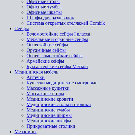
Офисные столы
Офисные тумбы
Офисные шкафы
Шкафы для раздевалок
Система открытых стеллажей Combik
Сейфы
Взломостойкие сейфы I класса
Мебельные и офисные сейфы
Огнестойкие сейфы
Оружейные сейфы
Огневзломостойкие сейфы
Армейские сейфы
Бухгалтерские сейфы Меткон
Медицинская мебель
Аптечки
Кушетки медицинские смотровые
Массажные кушетки
Массажные столы
Медицинские кровати
Медицинские столы и столики
Медицинские тумбы
Медицинские ширмы
Медицинские шкафы
Прикроватные столики
Мезонины