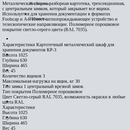
Металлическая сборно-разборная картотека, трехсекционная,
Реквизиты
с центральным замком, который закрывает все ящики.
Используется для хранения документации в форматах
Foolscap и А4. Имеет антиопрокидывающее устройство и
Контакты
телескопические направляющие. Полимерное порошковое
покрытие светло-серого цвета (RAL 7035).
Доставка, оплата
Характеристики Картотечный металлический шкаф для
хранения документов КР-3
Услуги
Высота
1025
Глубина
630
Ширина
465
Галерея
Вес
45
Количество ящиков
3
Максимальная нагрузка на ящик, кг
30
Сертификаты
Тип замка
1 центральный врезной замок
Тип покрытия
Полимерное порошковое
Цвет
Светло-серый RAL 7035, возможность окраски в любые
Реквизиты
цвета RAL
Характеристики
Высота
1025
Контакты
Глубина
630
Ширина
465
Вес
45