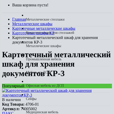
Ваша корзина пуста!
Главная
Металлические стеллажи
Металлические шкафы
Картотечные металлические шкафы
Картотечные шкафы КР
Комплектующие для стеллажей
Картотечный металлический шкаф для хранения
документов КР-3
Металлические шкафы
Картотечный металлический
Промышленная мебель
шкаф для хранения
документов КР-3
Мебель из ДСП
Популярный
Офисная мебель из ДСП
Сейфы
В наличии
Код Товара:
4706-01
Артикул:
74005002
Медицинская мебель
ПАКС