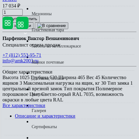
17 034
₽
Мезонины
Купить
Пластиковая тара
Парфенюк Виктор Вениаминович
Специалист отдела продаж
Мебель на металлокаркасе
+7 (812) 553-95-71
info@amk2003.ru
Ящики почтовые
Общие характеристики
Высота
1025
Глубина
630
Ширина
465
Вес
45
Количество
Доставка, оплата
ящиков
3
Максимальная нагрузка на ящик, кг
30
Тип замка
1
центральный врезной замок
Тип покрытия
Полимерное
порошковое
Цвет
Светло-серый RAL 7035, возможность
Услуги
окраски в любые цвета RAL
Все характеристики
Галерея
Описание и характеристики
Сертификаты