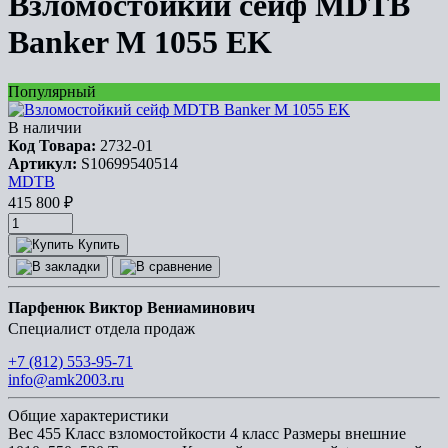
Взломостойкий сейф MDTB
Banker M 1055 EK
Популярный
В наличии
Код Товара:
2732-01
Артикул:
S10699540514
MDTB
415 800
₽
Купить
Парфенюк Виктор Вениаминович
Специалист отдела продаж
+7 (812) 553-95-71
info@amk2003.ru
Общие характеристики
Вес
455
Класс взломостойкости
4 класс
Размеры внешние