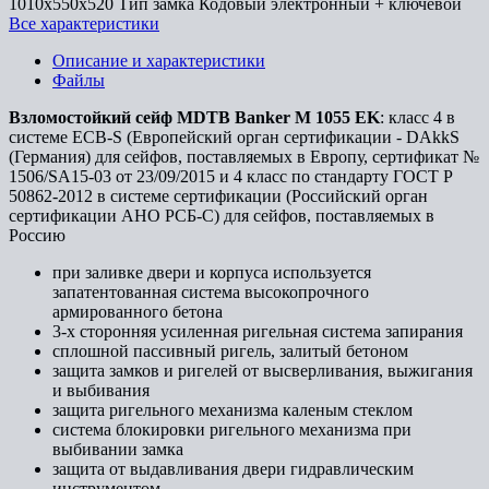
1010x550x520
Тип замка
Кодовый электронный + ключевой
Все характеристики
Описание и характеристики
Файлы
Взломостойкий сейф MDTB Banker M 1055 EK
: класс 4 в
системе ECB-S (Европейский орган сертификации - DAkkS
(Германия) для сейфов, поставляемых в Европу, сертификат №
1506/SA15-03 от 23/09/2015 и 4 класс по стандарту ГОСТ Р
50862-2012 в системе сертификации (Российский орган
сертификации АНО РСБ-С) для сейфов, поставляемых в
Россию
при заливке двери и корпуса используется
запатентованная система высокопрочного
армированного бетона
3-х сторонняя усиленная ригельная система запирания
сплошной пассивный ригель, залитый бетоном
защита замков и ригелей от высверливания, выжигания
и выбивания
защита ригельного механизма каленым стеклом
система блокировки ригельного механизма при
выбивании замка
защита от выдавливания двери гидравлическим
инструментом