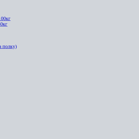
100кг
40кг
а полку)