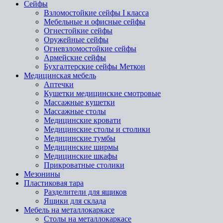
Сейфы
Взломостойкие сейфы I класса
Мебельные и офисные сейфы
Огнестойкие сейфы
Оружейные сейфы
Огневзломостойкие сейфы
Армейские сейфы
Бухгалтерские сейфы Меткон
Медицинская мебель
Аптечки
Кушетки медицинские смотровые
Массажные кушетки
Массажные столы
Медицинские кровати
Медицинские столы и столики
Медицинские тумбы
Медицинские ширмы
Медицинские шкафы
Прикроватные столики
Мезонины
Пластиковая тара
Разделители для ящиков
Ящики для склада
Мебель на металлокаркасе
Cтолы на металлокаркасе