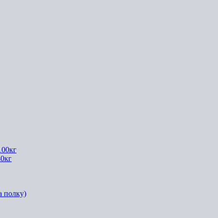
100кг
40кг
а полку)