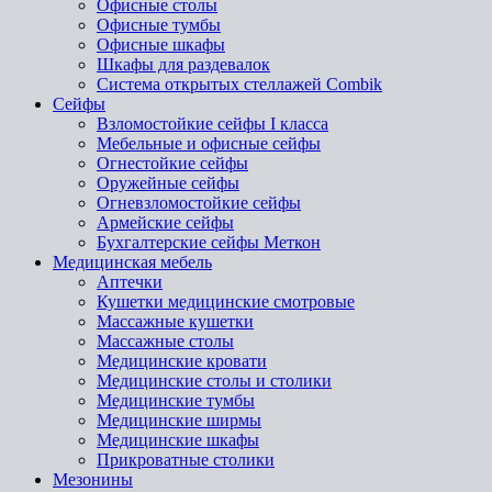
Офисные столы
Офисные тумбы
Офисные шкафы
Шкафы для раздевалок
Система открытых стеллажей Combik
Сейфы
Взломостойкие сейфы I класса
Мебельные и офисные сейфы
Огнестойкие сейфы
Оружейные сейфы
Огневзломостойкие сейфы
Армейские сейфы
Бухгалтерские сейфы Меткон
Медицинская мебель
Аптечки
Кушетки медицинские смотровые
Массажные кушетки
Массажные столы
Медицинские кровати
Медицинские столы и столики
Медицинские тумбы
Медицинские ширмы
Медицинские шкафы
Прикроватные столики
Мезонины