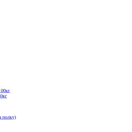
100кг
40кг
а полку)