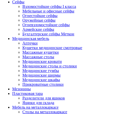
Сейфы
Взломостойкие сейфы I класса
Мебельные и офисные сейфы
Огнестойкие сейфы
Оружейные сейфы
Огневзломостойкие сейфы
Армейские сейфы
Бухгалтерские сейфы Меткон
Медицинская мебель
Аптечки
Кушетки медицинские смотровые
Массажные кушетки
Массажные столы
Медицинские кровати
Медицинские столы и столики
Медицинские тумбы
Медицинские ширмы
Медицинские шкафы
Прикроватные столики
Мезонины
Пластиковая тара
Разделители для ящиков
Ящики для склада
Мебель на металлокаркасе
Cтолы на металлокаркасе