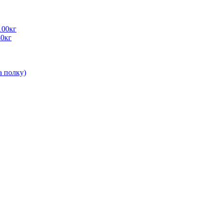
100кг
40кг
а полку)