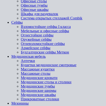
Офисные столы
Офисные тумбы
Офисные шкафы
Шкафы для раздевалок
Система открытых стеллажей Combik
Сейфы
Взломостойкие сейфы I класса
Мебельные и офисные сейфы
Огнестойкие сейфы
Оружейные сейфы
Огневзломостойкие сейфы
Армейские сейфы
Бухгалтерские сейфы Меткон
Медицинская мебель
Аптечки
Кушетки медицинские смотровые
Массажные кушетки
Массажные столы
Медицинские кровати
Медицинские столы и столики
Медицинские тумбы
Медицинские ширмы
Медицинские шкафы
Прикроватные столики
Мезонины