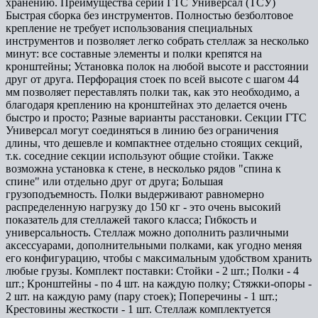
хранению. Преимущества серии ГТС Универсал (ТСУ)
Быстрая сборка без инструментов. Полностью безболтовое
крепление не требует использования специальных
инструментов и позволяет легко собрать стеллаж за несколько
минут: все составные элементы и полки крепятся на
кронштейны; Установка полок на любой высоте и расстоянии
друг от друга. Перфорация стоек по всей высоте с шагом 44
мм позволяет переставлять полки так, как это необходимо, а
благодаря креплению на кронштейнах это делается очень
быстро и просто; Разные варианты расстановки. Секции ГТС
Универсал могут соединяться в линию без ограничения
длины, что дешевле и компактнее отдельно стоящих секций,
т.к. соседние секции используют общие стойки. Также
возможна установка к стене, в несколько рядов "спина к
спине" или отдельно друг от друга; Большая
грузоподъемность. Полки выдерживают равномерно
распределенную нагрузку до 150 кг - это очень высокий
показатель для стеллажей такого класса; Гибкость и
универсальность. Стеллаж можно дополнить различными
аксессуарами, дополнительными полками, как угодно меняя
его конфигурацию, чтобы с максимальным удобством хранить
любые грузы. Комплект поставки: Стойки - 2 шт.; Полки - 4
шт.; Кронштейны - по 4 шт. на каждую полку; Стяжки-опоры -
2 шт. на каждую раму (пару стоек); Поперечины - 1 шт.;
Крестовины жесткости - 1 шт. Стеллаж комплектуется