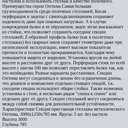
настилом и использовать стеллаж в качестве полочного.
Преимущества серии Оптима Самая большая
грузоподъемность среди полочных стеллажей; Косая
перфорация и зацепы с самоподклиниванием сохраняют
надежность даже при пиковых нагрузках. А в случае
повреждения балки и ее обрушения, зацеп легко выскакивает
из стойки, что позволяет сохранить соседние секции
стеллажей; Z-образный профиль балки (как в паллетных
стеллажах) без сварных швов сохраняет геометрию даже при
интенсивной эксплуатации, имеет высокие показатели
прочности и полностью прокрашивается, благодаря чему
повышается защита от коррозии; Установка ярусов на любой
высоте и расстоянии друг от друга. Перфорация стоек по всей
высоте с шагом 100 мм позволяет переставлять балки так, как
это необходимо; Разные варианты расстановки. Секции
Оптима могут соединяться в линию без ограничения длины,
что дешевле и компактнее отдельно стоящих секций, т.к.
соседние секции используют общие стойки. Также возможна
установка к стене, в несколько рядов "спина к спине" или
отдельно друг от друга. Секции стеллажей могут соединяться
между собой связями для дополнительной устойчивости.
Характеристики Секция приставная стеллажа металлического
Оптима, 3000x1250x785 мм. Ярусы: 5 шт. без настила
Высота
3000
Глубина
785