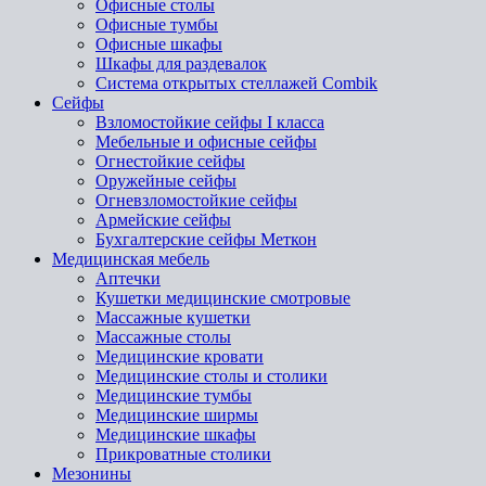
Офисные столы
Офисные тумбы
Офисные шкафы
Шкафы для раздевалок
Система открытых стеллажей Combik
Сейфы
Взломостойкие сейфы I класса
Мебельные и офисные сейфы
Огнестойкие сейфы
Оружейные сейфы
Огневзломостойкие сейфы
Армейские сейфы
Бухгалтерские сейфы Меткон
Медицинская мебель
Аптечки
Кушетки медицинские смотровые
Массажные кушетки
Массажные столы
Медицинские кровати
Медицинские столы и столики
Медицинские тумбы
Медицинские ширмы
Медицинские шкафы
Прикроватные столики
Мезонины