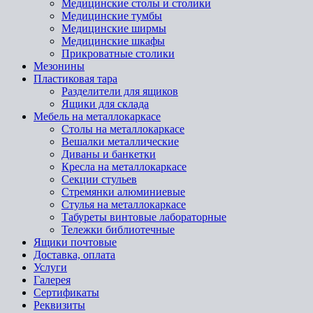
Медицинские столы и столики
Медицинские тумбы
Медицинские ширмы
Медицинские шкафы
Прикроватные столики
Мезонины
Пластиковая тара
Разделители для ящиков
Ящики для склада
Мебель на металлокаркасе
Cтолы на металлокаркасе
Вешалки металлические
Диваны и банкетки
Кресла на металлокаркасе
Секции стульев
Стремянки алюминиевые
Стулья на металлокаркасе
Табуреты винтовые лабораторные
Тележки библиотечные
Ящики почтовые
Доставка, оплата
Услуги
Галерея
Сертификаты
Реквизиты