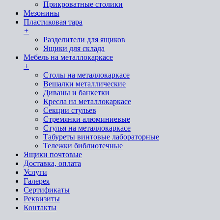
Прикроватные столики
Мезонины
Пластиковая тара
+
Разделители для ящиков
Ящики для склада
Мебель на металлокаркасе
+
Cтолы на металлокаркасе
Вешалки металлические
Диваны и банкетки
Кресла на металлокаркасе
Секции стульев
Стремянки алюминиевые
Стулья на металлокаркасе
Табуреты винтовые лабораторные
Тележки библиотечные
Ящики почтовые
Доставка, оплата
Услуги
Галерея
Сертификаты
Реквизиты
Контакты