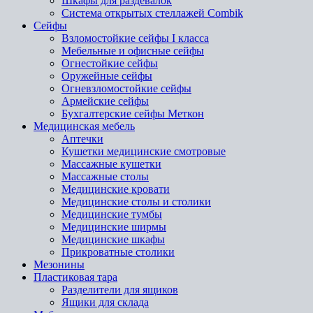
Шкафы для раздевалок
Система открытых стеллажей Combik
Сейфы
Взломостойкие сейфы I класса
Мебельные и офисные сейфы
Огнестойкие сейфы
Оружейные сейфы
Огневзломостойкие сейфы
Армейские сейфы
Бухгалтерские сейфы Меткон
Медицинская мебель
Аптечки
Кушетки медицинские смотровые
Массажные кушетки
Массажные столы
Медицинские кровати
Медицинские столы и столики
Медицинские тумбы
Медицинские ширмы
Медицинские шкафы
Прикроватные столики
Мезонины
Пластиковая тара
Разделители для ящиков
Ящики для склада