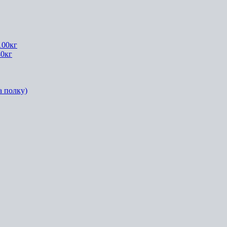
100кг
40кг
а полку)