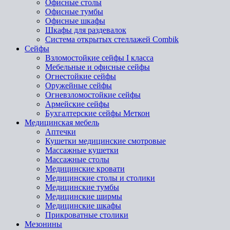
Офисные столы
Офисные тумбы
Офисные шкафы
Шкафы для раздевалок
Система открытых стеллажей Combik
Сейфы
Взломостойкие сейфы I класса
Мебельные и офисные сейфы
Огнестойкие сейфы
Оружейные сейфы
Огневзломостойкие сейфы
Армейские сейфы
Бухгалтерские сейфы Меткон
Медицинская мебель
Аптечки
Кушетки медицинские смотровые
Массажные кушетки
Массажные столы
Медицинские кровати
Медицинские столы и столики
Медицинские тумбы
Медицинские ширмы
Медицинские шкафы
Прикроватные столики
Мезонины