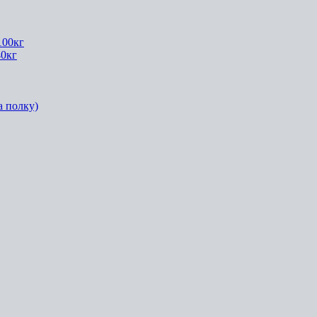
100кг
40кг
а полку)