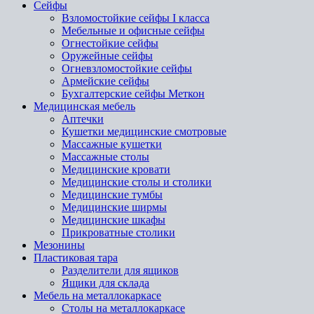
Сейфы
Взломостойкие сейфы I класса
Мебельные и офисные сейфы
Огнестойкие сейфы
Оружейные сейфы
Огневзломостойкие сейфы
Армейские сейфы
Бухгалтерские сейфы Меткон
Медицинская мебель
Аптечки
Кушетки медицинские смотровые
Массажные кушетки
Массажные столы
Медицинские кровати
Медицинские столы и столики
Медицинские тумбы
Медицинские ширмы
Медицинские шкафы
Прикроватные столики
Мезонины
Пластиковая тара
Разделители для ящиков
Ящики для склада
Мебель на металлокаркасе
Cтолы на металлокаркасе