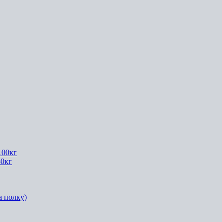
100кг
40кг
а полку)