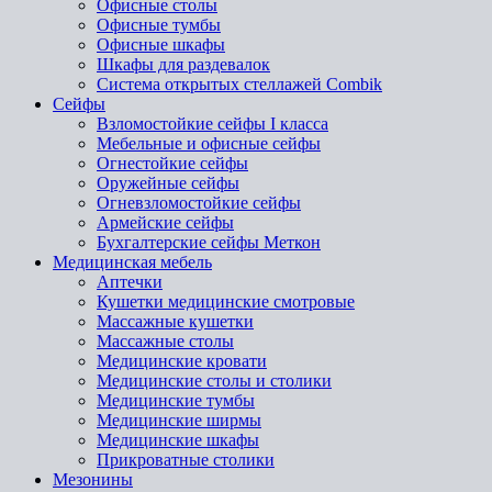
Офисные столы
Офисные тумбы
Офисные шкафы
Шкафы для раздевалок
Система открытых стеллажей Combik
Сейфы
Взломостойкие сейфы I класса
Мебельные и офисные сейфы
Огнестойкие сейфы
Оружейные сейфы
Огневзломостойкие сейфы
Армейские сейфы
Бухгалтерские сейфы Меткон
Медицинская мебель
Аптечки
Кушетки медицинские смотровые
Массажные кушетки
Массажные столы
Медицинские кровати
Медицинские столы и столики
Медицинские тумбы
Медицинские ширмы
Медицинские шкафы
Прикроватные столики
Мезонины