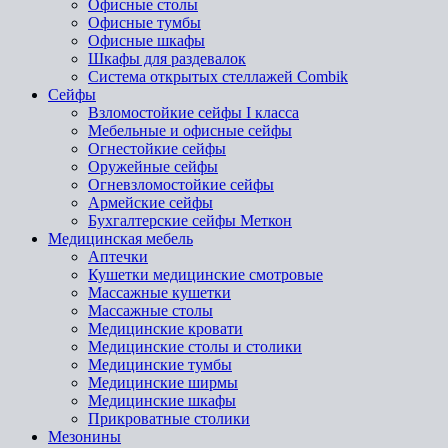
Офисные столы
Офисные тумбы
Офисные шкафы
Шкафы для раздевалок
Система открытых стеллажей Combik
Сейфы
Взломостойкие сейфы I класса
Мебельные и офисные сейфы
Огнестойкие сейфы
Оружейные сейфы
Огневзломостойкие сейфы
Армейские сейфы
Бухгалтерские сейфы Меткон
Медицинская мебель
Аптечки
Кушетки медицинские смотровые
Массажные кушетки
Массажные столы
Медицинские кровати
Медицинские столы и столики
Медицинские тумбы
Медицинские ширмы
Медицинские шкафы
Прикроватные столики
Мезонины