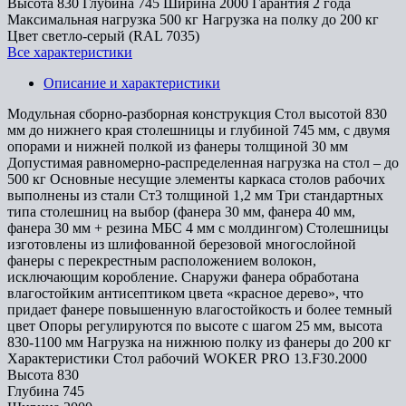
Высота
830
Глубина
745
Ширина
2000
Гарантия
2 года
Максимальная нагрузка
500 кг
Нагрузка на полку
до 200 кг
Цвет
светло-серый (RAL 7035)
Все характеристики
Описание и характеристики
Модульная сборно-разборная конструкция Стол высотой 830
мм до нижнего края столешницы и глубиной 745 мм, с двумя
опорами и нижней полкой из фанеры толщиной 30 мм
Допустимая равномерно-распределенная нагрузка на стол – до
500 кг Основные несущие элементы каркаса столов рабочих
выполнены из стали Ст3 толщиной 1,2 мм Три стандартных
типа столешниц на выбор (фанера 30 мм, фанера 40 мм,
фанера 30 мм + резина МБС 4 мм с молдингом) Столешницы
изготовлены из шлифованной березовой многослойной
фанеры с перекрестным расположением волокон,
исключающим коробление. Снаружи фанера обработана
влагостойким антисептиком цвета «красное дерево», что
придает фанере повышенную влагостойкость и более темный
цвет Опоры регулируются по высоте с шагом 25 мм, высота
830-1100 мм Нагрузка на нижнюю полку из фанеры до 200 кг
Характеристики Стол рабочий WOKER PRO 13.F30.2000
Высота
830
Глубина
745