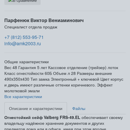
Парфенюк Виктор Вениаминович
Специалист отдела продаж
+7 (812) 553-95-71
info@amk2003.ru
Общие характеристики
Вес
48
Гарантия
5 лет
Кассовое отделение (трейзер)
лоток
Класс огнестойкости
60Б
Объем л
28
Размеры внешние
490x350x430
Тип замка
Электронный + ключевой
Цвет
корпус
и дверь имеют различные оттенки коричневого. Эффект
молотковой эмали
Все характеристики
Описание и характеристики
Файлы
Огнестойкий сейф Valberg FRS-49.EL
обеспечивает своему
владельцу надёжное хранение документов и других
предметов дома или в офисе, имея при этом вполне