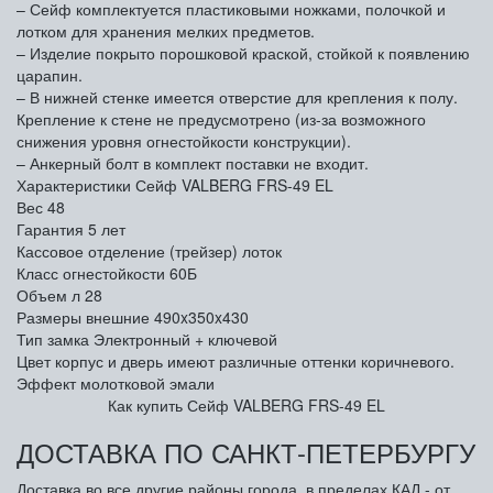
– Сейф комплектуется пластиковыми ножками, полочкой и
лотком для хранения мелких предметов.
– Изделие покрыто порошковой краской, стойкой к появлению
царапин.
– В нижней стенке имеется отверстие для крепления к полу.
Крепление к стене не предусмотрено (из-за возможного
снижения уровня огнестойкости конструкции).
– Анкерный болт в комплект поставки не входит.
Характеристики Сейф VALBERG FRS-49 EL
Вес
48
Гарантия
5 лет
Кассовое отделение (трейзер)
лоток
Класс огнестойкости
60Б
Объем л
28
Размеры внешние
490x350x430
Тип замка
Электронный + ключевой
Цвет
корпус и дверь имеют различные оттенки коричневого.
Эффект молотковой эмали
Как купить Сейф VALBERG FRS-49 EL
ДОСТАВКА ПО САНКТ-ПЕТЕРБУРГУ
Доставка во все другие районы города, в пределах КАД - от