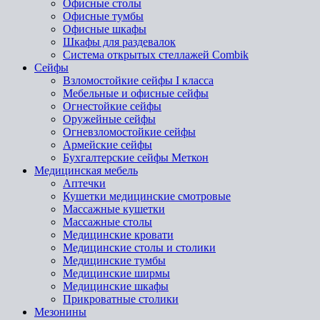
Офисные столы
Офисные тумбы
Офисные шкафы
Шкафы для раздевалок
Система открытых стеллажей Combik
Сейфы
Взломостойкие сейфы I класса
Мебельные и офисные сейфы
Огнестойкие сейфы
Оружейные сейфы
Огневзломостойкие сейфы
Армейские сейфы
Бухгалтерские сейфы Меткон
Медицинская мебель
Аптечки
Кушетки медицинские смотровые
Массажные кушетки
Массажные столы
Медицинские кровати
Медицинские столы и столики
Медицинские тумбы
Медицинские ширмы
Медицинские шкафы
Прикроватные столики
Мезонины