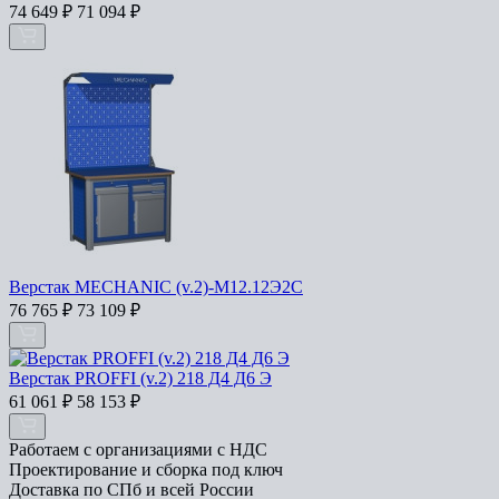
74 649
₽
71 094
₽
Верстак MECHANIC (v.2)-М12.12Э2С
76 765
₽
73 109
₽
Верстак PROFFI (v.2) 218 Д4 Д6 Э
61 061
₽
58 153
₽
Работаем с организациями с НДС
Проектирование и сборка под ключ
Доставка по СПб и всей России