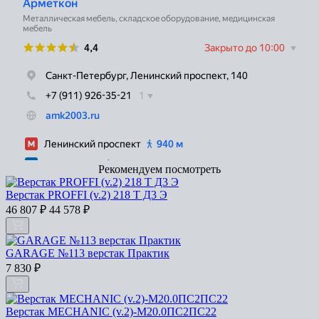
Рекомендуем посмотреть
Верстак PROFFI (v.2) 218 Т Д3 Э
46 807
₽
44 578
₽
GARAGE №113 верстак Практик
7 830
₽
Верстак MECHANIC (v.2)-М20.0ПС2ПС22