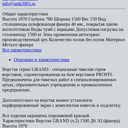
info@amk2003.ru
Общие характеристики
Высота
1970
Глубина
700
Ширина
1500
Вес
159
Вид
столешницы
шлифованная фанера 40 мм., покрытая лаком-
антисептиком
Виды тумб
с ящиками
Допустимая нагрузка на
столешницу
1500 кг
Зона применения
автосервис
производственный цех
Количество полок
без полок
Материал
Металл+фанера
Все характеристики
Описание и характеристики
Верстак серии GRAND - специальная тяжелая серия
верстаков, спроектированная на базе верстаков PROFFI.
Предназначена для тяжелых работ в специализированных
цехах, образовательных учреждениях и промышленных
предприятиях.
Дополнительно на верстак можно установить
перфорированный экран с комплектом навесок и подсветку.
Все изделия окрашены порошковой краской.
Характеристики Верстак GRAND (v.2) 1500 Д6 Э2 (фанера)
Высота
1970