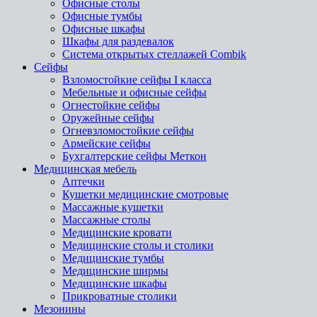
Офисные столы
Офисные тумбы
Офисные шкафы
Шкафы для раздевалок
Система открытых стеллажей Combik
Сейфы
Взломостойкие сейфы I класса
Мебельные и офисные сейфы
Огнестойкие сейфы
Оружейные сейфы
Огневзломостойкие сейфы
Армейские сейфы
Бухгалтерские сейфы Меткон
Медицинская мебель
Аптечки
Кушетки медицинские смотровые
Массажные кушетки
Массажные столы
Медицинские кровати
Медицинские столы и столики
Медицинские тумбы
Медицинские ширмы
Медицинские шкафы
Прикроватные столики
Мезонины