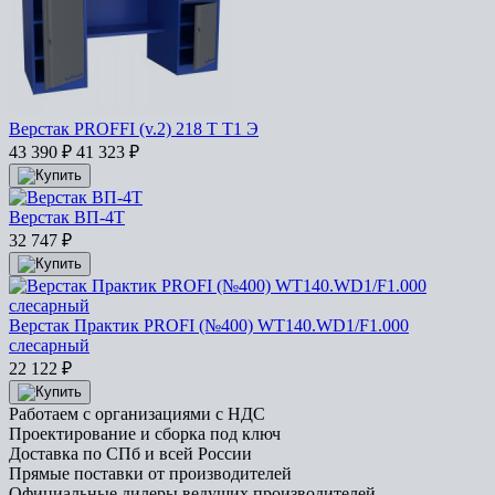
Верстак PROFFI (v.2) 218 Т Т1 Э
43 390
₽
41 323
₽
Верстак ВП-4Т
32 747
₽
Верстак Практик PROFI (№400) WT140.WD1/F1.000
слесарный
22 122
₽
Работаем с организациями с НДС
Проектирование и сборка под ключ
Доставка по СПб и всей России
Прямые поставки от производителей
Официальные дилеры ведущих производителей