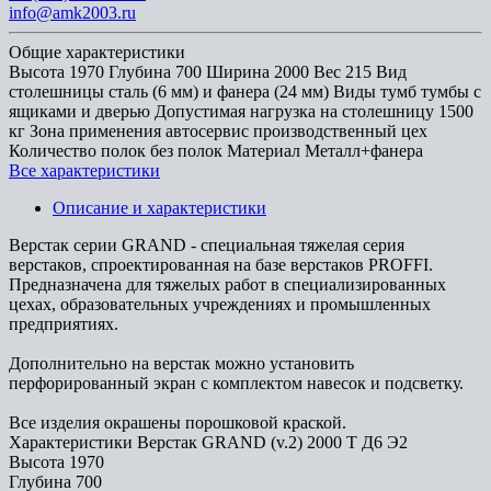
info@amk2003.ru
Общие характеристики
Высота
1970
Глубина
700
Ширина
2000
Вес
215
Вид
столешницы
сталь (6 мм) и фанера (24 мм)
Виды тумб
тумбы с
ящиками и дверью
Допустимая нагрузка на столешницу
1500
кг
Зона применения
автосервис производственный цех
Количество полок
без полок
Материал
Металл+фанера
Все характеристики
Описание и характеристики
Верстак серии GRAND - специальная тяжелая серия
верстаков, спроектированная на базе верстаков PROFFI.
Предназначена для тяжелых работ в специализированных
цехах, образовательных учреждениях и промышленных
предприятиях.
Дополнительно на верстак можно установить
перфорированный экран с комплектом навесок и подсветку.
Все изделия окрашены порошковой краской.
Характеристики Верстак GRAND (v.2) 2000 Т Д6 Э2
Высота
1970
Глубина
700