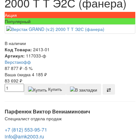
2000 Т Т Э2С (фанера)
Акция
Популярный
В наличии
Код Товара:
2413-01
Артикул:
117033-ф
Верстакофф
87 877
₽
-5 %
Ваша cкидка
4 185
₽
83 692
₽
Купить
Парфенюк Виктор Вениаминович
Специалист отдела продаж
+7 (812) 553-95-71
info@amk2003.ru