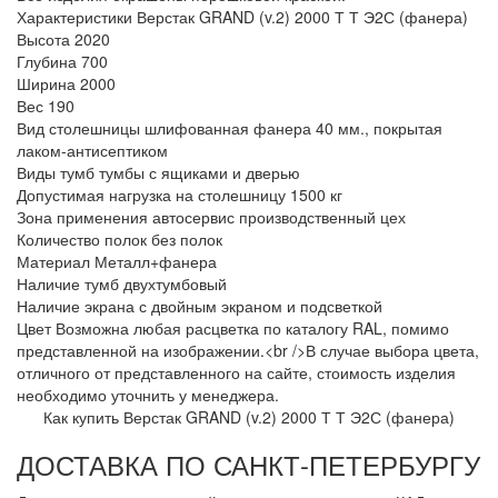
Характеристики Верстак GRAND (v.2) 2000 Т Т Э2С (фанера)
Высота
2020
Глубина
700
Ширина
2000
Вес
190
Вид столешницы
шлифованная фанера 40 мм., покрытая
лаком-антисептиком
Виды тумб
тумбы с ящиками и дверью
Допустимая нагрузка на столешницу
1500 кг
Зона применения
автосервис производственный цех
Количество полок
без полок
Материал
Металл+фанера
Наличие тумб
двухтумбовый
Наличие экрана
с двойным экраном и подсветкой
Цвет
Возможна любая расцветка по каталогу RAL, помимо
представленной на изображении.<br />В случае выбора цвета,
отличного от представленного на сайте, стоимость изделия
необходимо уточнить у менеджера.
Как купить Верстак GRAND (v.2) 2000 Т Т Э2С (фанера)
ДОСТАВКА ПО САНКТ-ПЕТЕРБУРГУ