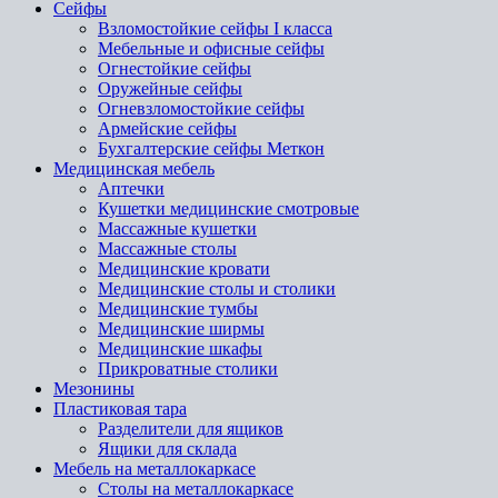
Сейфы
Взломостойкие сейфы I класса
Мебельные и офисные сейфы
Огнестойкие сейфы
Оружейные сейфы
Огневзломостойкие сейфы
Армейские сейфы
Бухгалтерские сейфы Меткон
Медицинская мебель
Аптечки
Кушетки медицинские смотровые
Массажные кушетки
Массажные столы
Медицинские кровати
Медицинские столы и столики
Медицинские тумбы
Медицинские ширмы
Медицинские шкафы
Прикроватные столики
Мезонины
Пластиковая тара
Разделители для ящиков
Ящики для склада
Мебель на металлокаркасе
Cтолы на металлокаркасе