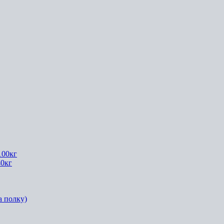
100кг
40кг
а полку)