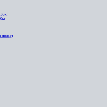
100кг
40кг
а полку)