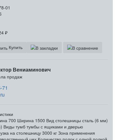
78-01
6
24
₽
Купить
ктор Вениаминович
ела продаж
5-71
ru
истики
ина
700
Ширина
1500
Вид столешницы
сталь (6 мм)
)
Виды тумб
тумбы с ящиками и дверью
узка на столешницу
3000 кг
Зона применения
зводственный цех
Количество полок
с одной полкой