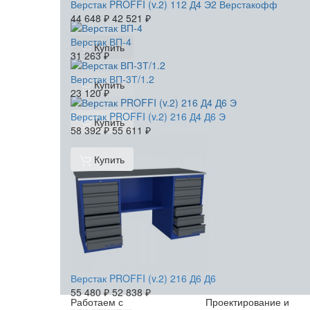
Верстак PROFFI (v.2) 112 Д4 Э2 Верстакофф
44 648
₽
42 521
₽
Верстак ВП-4
Купить
31 263
₽
Верстак ВП-3Т/1.2
Купить
23 120
₽
Верстак PROFFI (v.2) 216 Д4 Д6 Э
Купить
58 392
₽
55 611
₽
Купить
Верстак PROFFI (v.2) 216 Д6 Д6
55 480
₽
52 838
₽
Работаем с
Проектирование и