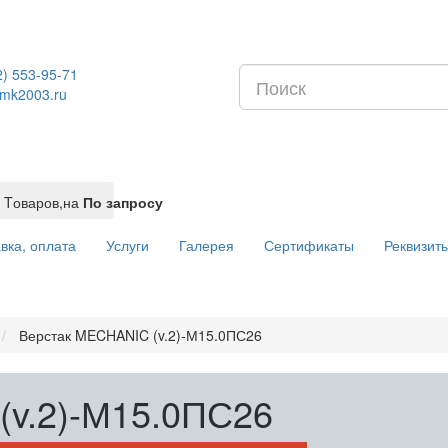
2) 553-95-71
mk2003.ru
Tоваров,
на
По запросу
вка, оплата
Услуги
Галерея
Сертификаты
Реквизит
Верстак MECHANIC (v.2)-М15.0ПС26
(v.2)-М15.0ПС26