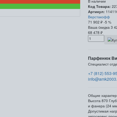
В наличии
Код Товара:
22
Артикул:
11411
Верстакофф
71 902
₽
-5 %
Ваша cкидка
3 4
68 478
₽
Парфенюк Ви
Специалист отд
+7 (812) 553-9
info@amk2003.
Общие характер
Высота
870
Глуб
и фанера (24 мм
Допустимая нагр
автосервис прои