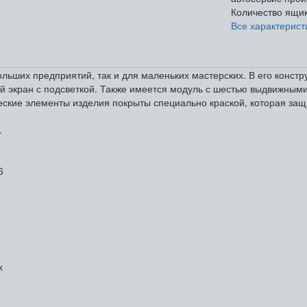
Количество ящи
Все характерист
ших предприятий, так и для маленьких мастерских. В его констру
й экран с подсветкой. Также имеется модуль с шестью выдвижным
еские элементы изделия покрыты специально краской, которая защ
.
6
х