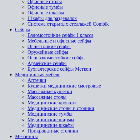
Офисные столы
Офисные тумбы
Офисные шкафы
Шкафы для раздевалок
Система открытых стеллажей Combik
Сейфы
Взломостойкие сейфы I класса
Мебельные и офисные сейфы
Огнестойкие сейфы
Оружейные сейфы
Огневзломостойкие сейфы
Армейские сейфы
Бухгалтерские сейфы Меткон
Медицинская мебель
Аптечки
Кушетки медицинские смотровые
Массажные кушетки
Массажные столы
Медицинские кровати
Медицинские столы и столики
Медицинские тумбы
Медицинские ширмы
Медицинские шкафы
Прикроватные столики
Мезонины