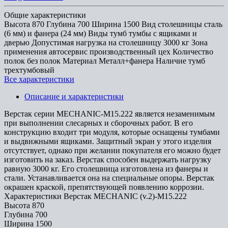
Общие характеристики
Высота
870
Глубина
700
Ширина
1500
Вид столешницы
сталь
(6 мм) и фанера (24 мм)
Виды тумб
тумбы с ящиками и
дверью
Допустимая нагрузка на столешницу
3000 кг
Зона
применения
автосервис производственный цех
Количество
полок
без полок
Материал
Металл+фанера
Наличие тумб
трехтумбовый
Все характеристики
Описание и характеристики
Верстак серии MECHANIC-М15.222 является незаменимым
при выполнении слесарных и сборочных работ. В его
конструкцию входит три модуля, которые оснащены тумбами
и выдвижными ящиками. Защитный экран у этого изделия
отсутствует, однако при желании покупателя его можно будет
изготовить на заказ. Верстак способен выдержать нагрузку
равную 3000 кг. Его столешница изготовлена из фанеры и
стали. Устанавливается она на специальные опоры. Верстак
окрашен краской, препятствующей появлению коррозии.
Характеристики Верстак MECHANIC (v.2)-М15.222
Высота
870
Глубина
700
Ширина
1500