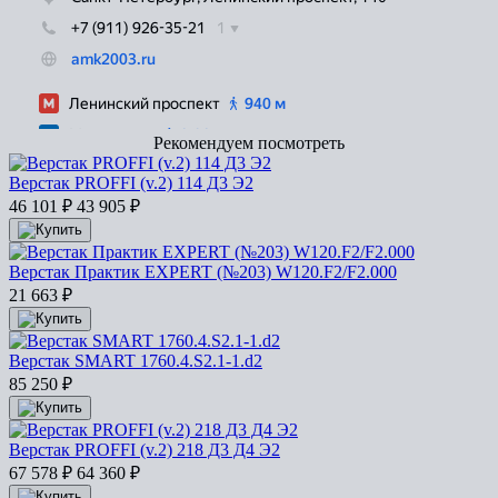
Рекомендуем посмотреть
Верстак PROFFI (v.2) 114 Д3 Э2
46 101
₽
43 905
₽
Верстак Практик EXPERT (№203) W120.F2/F2.000
21 663
₽
Верстак SMART 1760.4.S2.1-1.d2
85 250
₽
Верстак PROFFI (v.2) 218 Д3 Д4 Э2
67 578
₽
64 360
₽