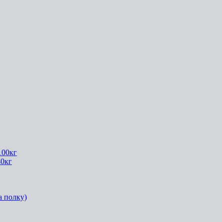
100кг
40кг
а полку)