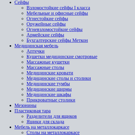
Сейфы
Взломостойкие сейфы I класса
Мебельные и офисные сейфы
Огнестойкие сейфы
Оружейные сейфы
Огневзломостойкие сейфы
Армейские сейфы
Бухгалтерские сейфы Меткон
Медицинская мебель
Аптечки
Кушетки медицинские смотровые
Массажные кушетки
Массажные столы
Медицинские кровати
Медицинские столы и столики
Медицинские тумбы
Медицинские ширмы
Медицинские шкафы
Прикроватные столики
Мезонины
Пластиковая тара
Разделители для ящиков
Ящики для склада
Мебель на металлокаркасе
Cтолы на металлокаркасе