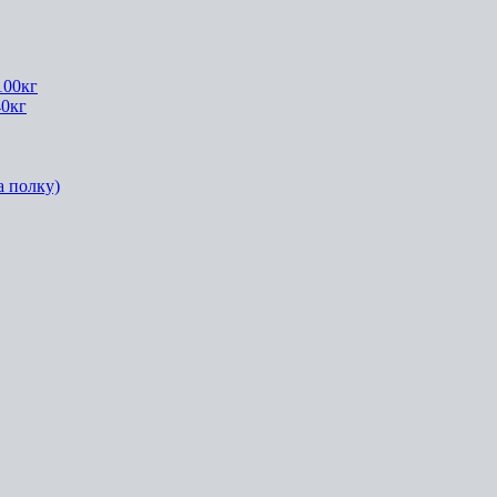
100кг
40кг
а полку)