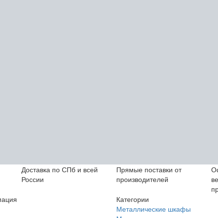
Доставка по СПб и всей
Прямые поставки от
О
России
производителей
в
п
ация
Категории
Металлические шкафы