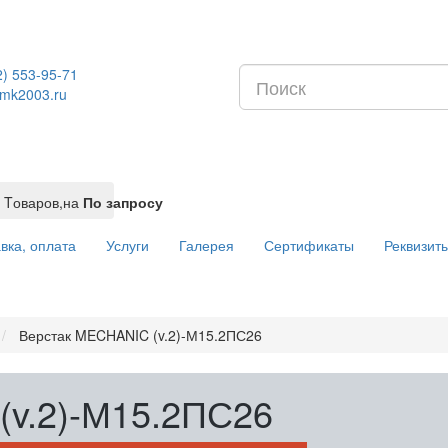
2) 553-95-71
mk2003.ru
Tоваров,
на
По запросу
вка, оплата
Услуги
Галерея
Сертификаты
Реквизит
Верстак MECHANIC (v.2)-М15.2ПС26
(v.2)-М15.2ПС26