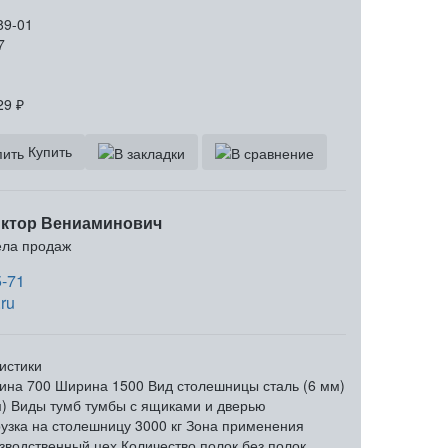
89-01
7
29
₽
Купить
ктор Вениаминович
ела продаж
5-71
ru
истики
ина
700
Ширина
1500
Вид столешницы
сталь (6 мм)
)
Виды тумб
тумбы с ящиками и дверью
узка на столешницу
3000 кг
Зона применения
зводственный цех
Количество полок
без полок