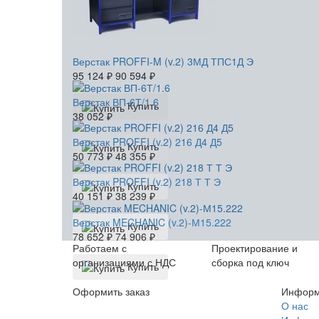
Верстак PROFFI-M (v.2) 3МД ТПС1Д Э
95 124
₽
90 594
₽
Верстак ВП-6Т/1.6
Купить
38 052
₽
Верстак PROFFI (v.2) 216 Д4 Д5
Купить
50 773
₽
48 355
₽
Верстак PROFFI (v.2) 218 Т Т Э
Купить
40 151
₽
38 239
₽
Верстак MECHANIC (v.2)-М15.222
Купить
78 652
₽
74 906
₽
Работаем с
Проектирование и
организациями с НДС
сборка под ключ
Купить
Оформить заказ
Информ
+7 (812) 553-95-71 (СПб)
О нас