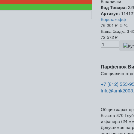
В наличии
Код Товара:
22
Артикул:
11412
Верстакофф
76 201
₽
-5 %
Ваша cкидка
3 6
72 572
₽
Парфенюк Ви
Специалист отд
+7 (812) 553-9
info@amk2003.
Общие характер
Высота
870
Глуб
и фанера (24 мм
Допустимая нагр
автосервис прои