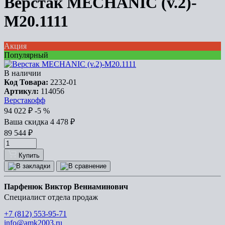
Верстак MECHANIC (v.2)-
М20.1111
Акция
Популярный
В наличии
Код Товара:
2232-01
Артикул:
114056
Верстакофф
94 022
₽
-5 %
Ваша cкидка
4 478
₽
89 544
₽
Купить
Парфенюк Виктор Вениаминович
Специалист отдела продаж
+7 (812) 553-95-71
info@amk2003.ru