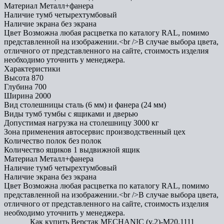
Материал
Металл+фанера
Наличие тумб
четырехтумбовый
Наличие экрана
без экрана
Цвет
Возможна любая расцветка по каталогу RAL, помимо
представленной на изображении.<br />В случае выбора цвета,
отличного от представленного на сайте, стоимость изделия
необходимо уточнить у менеджера.
Характеристики
Высота
870
Глубина
700
Ширина
2000
Вид столешницы
сталь (6 мм) и фанера (24 мм)
Виды тумб
тумбы с ящиками и дверью
Допустимая нагрузка на столешницу
3000 кг
Зона применения
автосервис производственный цех
Количество полок
без полок
Количество ящиков
1 выдвижной ящик
Материал
Металл+фанера
Наличие тумб
четырехтумбовый
Наличие экрана
без экрана
Цвет
Возможна любая расцветка по каталогу RAL, помимо
представленной на изображении.<br />В случае выбора цвета,
отличного от представленного на сайте, стоимость изделия
необходимо уточнить у менеджера.
Как купить Верстак MECHANIC (v.2)-М20.1111