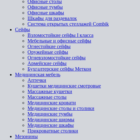
Офисные столы
Офисные тумбы
Офисные шкафы
Шкафы для раздевалок
Система открытых стеллажей Combik
Сейфы
Взломостойкие сейфы I класса
Мебельные и офисные сейфы
Огнестойкие сейфы
Оружейные сейфы
Огневзломостойкие сейфы
Армейские сейфы
Бухгалтерские сейфы Меткон
Медицинская мебель
Аптечки
Кушетки медицинские смотровые
Массажные кушетки
Массажные столы
Медицинские кровати
Медицинские столы и столики
Медицинские тумбы
Медицинские ширмы
Медицинские шкафы
Прикроватные столики
Мезонины