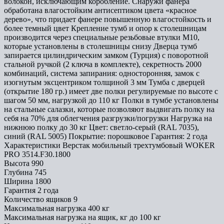
волокон, исключающим коробление. Снаружи фанера
обработана влагостойким антисептиком цвета «красное
дерево», что придает фанере повышенную влагостойкость и
более темный цвет Крепление тумб и опор к столешницам
производится через специальные резьбовые втулки М10,
которые установлены в столешницы снизу Дверца тумб
запирается цилиндрическим замком (Турция) с поворотной
стальной ручкой (2 ключа в комплекте), секретность 2000
комбинаций, система запирания: односторонняя, замок с
изогнутым эксцентриком толщиной 3 мм Тумба с дверцей
(открытие 180 гр.) имеет две полки регулируемые по высоте с
шагом 50 мм, нагрузкой до 110 кг Полки в тумбе установлены
на стальные салазки, которые позволяют выдвигать полку на
себя на 70% для облегчения разгрузки/погрузки Нагрузка на
нижнюю полку до 30 кг Цвет: светло-серый (RAL 7035),
синий (RAL 5005) Покрытие: порошковое Гарантия: 2 года
Характеристики Верстак мобильный трехтумбовый WOKER
PRO 3514.F30.1800
Высота
990
Глубина
745
Ширина
1800
Гарантия
2 года
Количество ящиков
9
Максимальная нагрузка
400 кг
Максимальная нагрузка на ящик, кг
до 100 кг