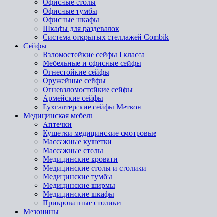
Офисные столы
Офисные тумбы
Офисные шкафы
Шкафы для раздевалок
Система открытых стеллажей Combik
Сейфы
Взломостойкие сейфы I класса
Мебельные и офисные сейфы
Огнестойкие сейфы
Оружейные сейфы
Огневзломостойкие сейфы
Армейские сейфы
Бухгалтерские сейфы Меткон
Медицинская мебель
Аптечки
Кушетки медицинские смотровые
Массажные кушетки
Массажные столы
Медицинские кровати
Медицинские столы и столики
Медицинские тумбы
Медицинские ширмы
Медицинские шкафы
Прикроватные столики
Мезонины