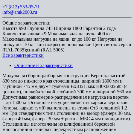
+7 (812) 553-95-71
info@amk2003.ru
Общие характеристики
Высота
990
Глубина
745
Ширина
1800
Гарантия
2 года
Количество ящиков
9
Максимальная нагрузка
400 кг
Максимальная нагрузка на ящик, кг
до 100 кг
Нагрузка на
полку
до 110 кг
Тип покрытия
порошковое
Цвет
светло-серый
(RAL 7035);синий (RAL 5005)
Все характеристики
Описание и характеристики
Модульная сборно-разборная конструкция Верстак высотой
830 мм до нижнего края столешницы, шириной 1800 мм и
глубиной 745 мм,двумя тумбами ВхШхГ, мм: 830х600х685 (с
цоколем), полкой/стенкой глубиной 300 мм и шириной 560 мм
Допустимая равномерно-распределенная нагрузка на верстак
– до 1500 кг Основные несущие элементы каркаса верстаков
(опоры, каркас тумб) выполнены из стали Ст3 толщиной 1,2
мм Три стандартных типа столешниц на выбор (фанера 30 мм,
фанера 40 мм, фанера 30 мм + резина МБС 4 мм с молдингом)
Столешницы изготовлены из шлифованной березовой
многослойной фанеры с перекрестным расположением