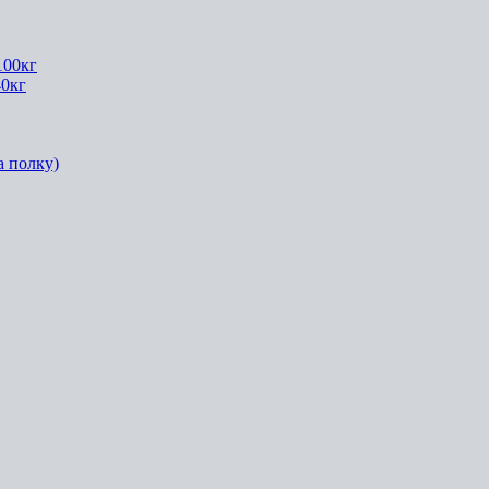
100кг
40кг
а полку)