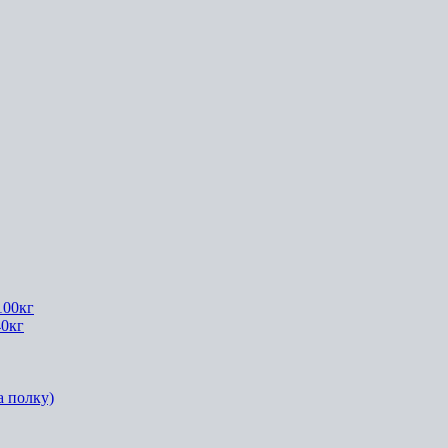
100кг
40кг
а полку)