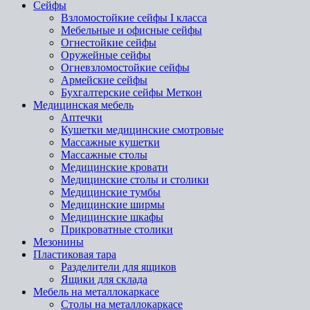
Сейфы
Взломостойкие сейфы I класса
Мебельные и офисные сейфы
Огнестойкие сейфы
Оружейные сейфы
Огневзломостойкие сейфы
Армейские сейфы
Бухгалтерские сейфы Меткон
Медицинская мебель
Аптечки
Кушетки медицинские смотровые
Массажные кушетки
Массажные столы
Медицинские кровати
Медицинские столы и столики
Медицинские тумбы
Медицинские ширмы
Медицинские шкафы
Прикроватные столики
Мезонины
Пластиковая тара
Разделители для ящиков
Ящики для склада
Мебель на металлокаркасе
Cтолы на металлокаркасе