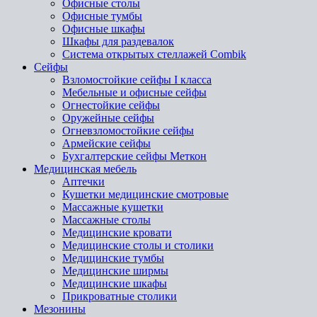
Офисные столы
Офисные тумбы
Офисные шкафы
Шкафы для раздевалок
Система открытых стеллажей Combik
Сейфы
Взломостойкие сейфы I класса
Мебельные и офисные сейфы
Огнестойкие сейфы
Оружейные сейфы
Огневзломостойкие сейфы
Армейские сейфы
Бухгалтерские сейфы Меткон
Медицинская мебель
Аптечки
Кушетки медицинские смотровые
Массажные кушетки
Массажные столы
Медицинские кровати
Медицинские столы и столики
Медицинские тумбы
Медицинские ширмы
Медицинские шкафы
Прикроватные столики
Мезонины