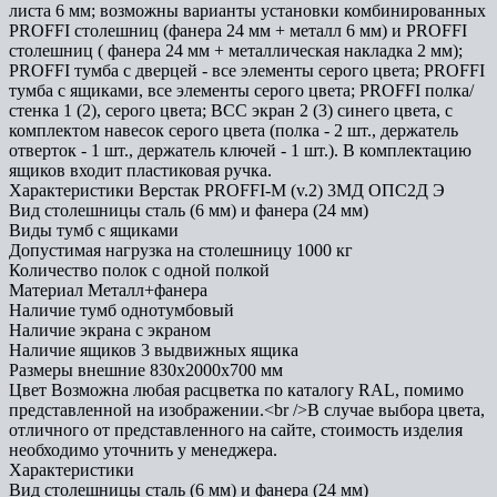
листа 6 мм; возможны варианты установки комбинированных
PROFFI столешниц (фанера 24 мм + металл 6 мм) и PROFFI
столешниц ( фанера 24 мм + металлическая накладка 2 мм);
PROFFI тумба с дверцей - все элементы серого цвета; PROFFI
тумба с ящиками, все элементы серого цвета; PROFFI полка/
стенка 1 (2), серого цвета; ВСС экран 2 (3) синего цвета, с
комплектом навесок серого цвета (полка - 2 шт., держатель
отверток - 1 шт., держатель ключей - 1 шт.). В комплектацию
ящиков входит пластиковая ручка.
Характеристики Верстак PROFFI-M (v.2) 3МД ОПС2Д Э
Вид столешницы
сталь (6 мм) и фанера (24 мм)
Виды тумб
с ящиками
Допустимая нагрузка на столешницу
1000 кг
Количество полок
с одной полкой
Материал
Металл+фанера
Наличие тумб
однотумбовый
Наличие экрана
с экраном
Наличие ящиков
3 выдвижных ящика
Размеры внешние
830x2000x700 мм
Цвет
Возможна любая расцветка по каталогу RAL, помимо
представленной на изображении.<br />В случае выбора цвета,
отличного от представленного на сайте, стоимость изделия
необходимо уточнить у менеджера.
Характеристики
Вид столешницы
сталь (6 мм) и фанера (24 мм)