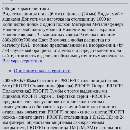
Общие характеристики
Вид столешницы
сталь (6 мм) и фанера (24 мм)
Виды тумб
с
ящиками
Допустимая нагрузка на столешницу
1000 кг
Количество полок
с одной полкой
Материал
Металл+фанера
Наличие тумб
однотумбовый
Наличие экрана
с экраном
Наличие ящиков
3 выдвижных ящика
Размеры внешние
830x2000x700 мм
Цвет
Возможна любая расцветка по
каталогу RAL, помимо представленной на изображении.<br
/>В случае выбора цвета, отличного от представленного на
сайте, стоимость изделия необходимо уточнить у менеджера.
Все характеристики
Описание и характеристики
2000х830х700мм Состоит из PROFFI Столешницы ( сталь
6мм) PROFFI Столешница (фанера) PROFFI Опора, PROFFI
Полка/стенка2 PROFFI Тумбы с тремя выдвижными
ящиками,PROFFI Экран 3. Верстаки серии «PROFFI»
предназначены для установки в производственных
помещениях и собираются в различной комплектации из
отдельных элементов: PROFFI опора - синего цвета; PROFFI
ножка - синего цвета; PROFFI столешница 1 Д (2Д, 3Д) из 24
мм фанеры, обработаны защитным лакокрасочным
покрытием; PROFFI столешница 1М (2М, 3М) из стального