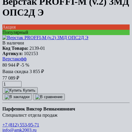
Верстак PROFFI-M (v.2) 3МД
ОПС2Д Э
Акция
Популярный
В наличии
Код Товара:
2139-01
Артикул:
102153
Верстакофф
80 944
₽
-5 %
Ваша cкидка
3 855
₽
77 089
₽
Купить
Парфенюк Виктор Вениаминович
Специалист отдела продаж
+7 (812) 553-95-71
info@amk2003.ru