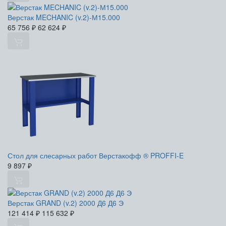
Верстак MECHANIC (v.2)-М15.000
65 756
₽
62 624
₽
Стол для слесарных работ Верстакофф ® PROFFI-E
9 897
₽
Верстак GRAND (v.2) 2000 Д6 Д6 Э
121 414
₽
115 632
₽