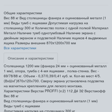
Общие характеристики
Вес
88 кг
Вид столешницы
фанера и оцинкованный металл (1
мм)
Виды тумб
с ящиками
Допустимая нагрузка на
столешницу
300 кг
Количество полок
с одной полкой
Материал
Металл
Наличие тумб
однотумбовый
Наличие экрана
с
двойным экраном и подсветкой
Наличие ящиков
4 выдвижных
ящика
Размеры внешние
870x1200x700 мм
Все характеристики
Описание и характеристики
Cтолешница 1200 мм (фанера 24 мм + оцинкованный металл
1 мм), опора, тумба с 4-мя ящиками , полка-стенка. Вес -
69/78/88 кг. Объем - 0,37/0,39/0,41 куб. м. Кол-во мест 4/5.
(ВхШхГ)870х120х700. Сверху экрана установлена подсветка
на магнитных креплениях для легкого монтажа.
Характеристики Верстак PROFFI (v.2) 112 Д4 Э2 Верстакофф
Вес
88 кг
Вид столешницы
фанера и оцинкованный металл (1 мм)
Виды тумб
с ящиками
Допустимая нагрузка на столешницу
300 кг