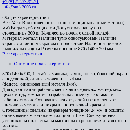
+7 (812) 553-95-71
info@amk2003.ru
Общие характеристики
Вес
74 кг
Вид столешницы
фанера и оцинкованный металл (1
мм)
Виды тумб
с ящиками
Допустимая нагрузка на
столешницу
300 кг
Количество полок
с одной полкой
Материал
Металл
Наличие тумб
однотумбовый
Наличие
экрана
с двойным экраном и подсветкой
Наличие ящиков
3
выдвижных ящика
Размеры внешние
870x1400x700 мм
Все характеристики
Описание и характеристики
870х1400х700, 1 тумба - 3 ящика, замок, полка, большой экран
с подсветкой, оцинк. столешн. h=24 мм
(фанера+оцинкованный металл 1мм).
Для организации рабочих мест в автосервисах, мастерских,
цехах и т.д., компания разработала линейку верстаков и
рабочих столов. Основания этих изделий изготовлены из
листового металла и покрыты порошковой краской.
Столешницы сделаны из фанеры толщиной 24 мм. и обшиты
оцинкованным металлом толщиной 1 мм. Сверху экрана
установлена подсветка на магнитных креплениях для легкого
монтажа.