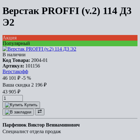
Верстак PROFFI (v.2) 114 Д3
Э2
Акция
Популярный
В наличии
Код Товара:
2004-01
Артикул:
101156
Верстакофф
46 101
₽
-5 %
Ваша cкидка
2 196
₽
43 905
₽
Купить
Парфенюк Виктор Вениаминович
Специалист отдела продаж