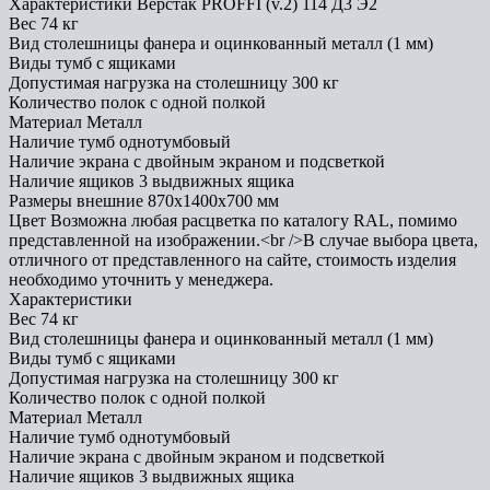
Характеристики Верстак PROFFI (v.2) 114 Д3 Э2
Вес
74 кг
Вид столешницы
фанера и оцинкованный металл (1 мм)
Виды тумб
с ящиками
Допустимая нагрузка на столешницу
300 кг
Количество полок
с одной полкой
Материал
Металл
Наличие тумб
однотумбовый
Наличие экрана
с двойным экраном и подсветкой
Наличие ящиков
3 выдвижных ящика
Размеры внешние
870x1400x700 мм
Цвет
Возможна любая расцветка по каталогу RAL, помимо
представленной на изображении.<br />В случае выбора цвета,
отличного от представленного на сайте, стоимость изделия
необходимо уточнить у менеджера.
Характеристики
Вес
74 кг
Вид столешницы
фанера и оцинкованный металл (1 мм)
Виды тумб
с ящиками
Допустимая нагрузка на столешницу
300 кг
Количество полок
с одной полкой
Материал
Металл
Наличие тумб
однотумбовый
Наличие экрана
с двойным экраном и подсветкой
Наличие ящиков
3 выдвижных ящика