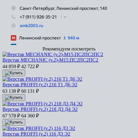
Рекомендуем посмотреть
Верстак MECHANIC (v.2)-М15.ПС2ПС2ПС2
44 859
₽
42 722
₽
Верстак PROFFI (v.2) 216 Т1 Д6 Э2
63 138
₽
60 131
₽
Верстак PROFFI (v.2) 218 Д3 Д4 Э2
67 578
₽
64 360
₽
Верстак PROFFI (v.2) 116 Д3 Э2