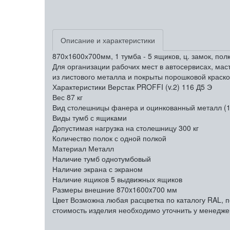
Описание и характеристики
870х1600х700мм, 1 тумба - 5 ящиков, ц. замок, по
Для организации рабочих мест в автосервисах, маст
из листового металла и покрыты порошковой крас
Характеристики Верстак PROFFI (v.2) 116 Д5 Э
Вес
87 кг
Вид столешницы
фанера и оцинкованный металл (
Виды тумб
с ящиками
Допустимая нагрузка на столешницу
300 кг
Количество полок
с одной полкой
Материал
Металл
Наличие тумб
однотумбовый
Наличие экрана
с экраном
Наличие ящиков
5 выдвижных ящиков
Размеры внешние
870x1600x700 мм
Цвет
Возможна любая расцветка по каталогу RAL, п
стоимость изделия необходимо уточнить у менедже