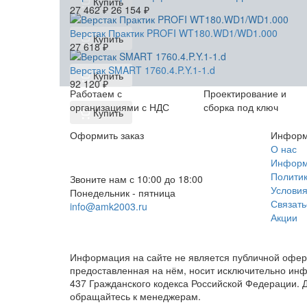
Купить
27 462
₽
26 154
₽
Верстак Практик PROFI WT180.WD1/WD1.000
Купить
27 618
₽
Верстак SMART 1760.4.P.Y.1-1.d
Купить
92 120
₽
Работаем с
Проектирование и
организациями с НДС
сборка под ключ
Купить
Оформить заказ
Информ
+7 (812) 553-95-71 (СПб)
О нас
Информа
8 (499) 391-08-52 (Москва)
Политик
Звоните нам с 10:00 до 18:00
Условия
Понедельник - пятница
Связать
info@amk2003.ru
Акции
Заказать звонок
Информация на сайте не является публичной оферт
предоставленная на нём, носит исключительно ин
437 Гражданского кодекса Российской Федерации. Д
обращайтесь к менеджерам.