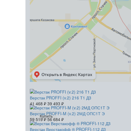
Верстак PROFFI (v.2) 216 Т1 Д3
41 468
₽
39 493
₽
Верстак PROFFI-M (v.2) 2МД ОПС1Т Э
Купить
59 519
₽
56 684
₽
Верстак Верстакофф ® PROFFI-112 Д3