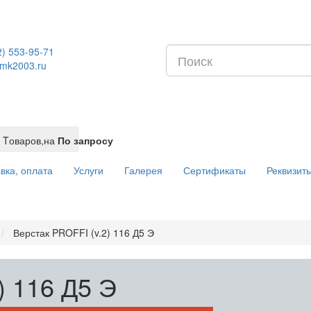
2) 553-95-71
mk2003.ru
Tоваров,
на
По запросу
вка, оплата
Услуги
Галерея
Сертификаты
Реквизит
Верстак PROFFI (v.2) 116 Д5 Э
) 116 Д5 Э