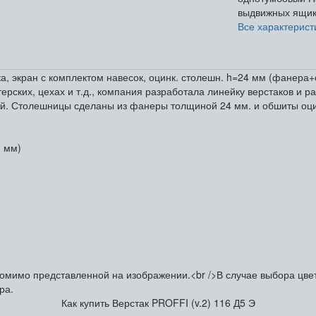
выдвижных ящик
Все характерист
лка, экран с комплектом навесок, оцинк. столешн. h=24 мм (фанер
ерских, цехах и т.д., компания разработала линейку верстаков и р
кой. Столешницы сделаны из фанеры толщиной 24 мм. и обшиты о
1 мм)
омимо представленной на изображении.<br />В случае выбора цвета
ра.
Как купить Верстак PROFFI (v.2) 116 Д5 Э