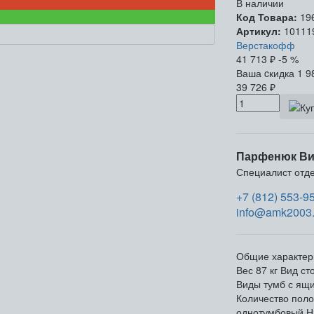
В наличии
Код Товара:
19
Артикул:
10111
Верстакофф
41 713
₽
-5 %
Ваша cкидка
1 9
39 726
₽
Парфенюк Ви
Специалист отд
+7 (812) 553-9
info@amk2003.
Общие характер
Вес
87 кг
Вид ст
Виды тумб
с ящ
Количество поло
однотумбовый
Н