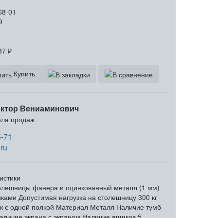
68-01
9
87
₽
Купить
ктор Вениаминович
ела продаж
5-71
ru
истики
олешницы
фанера и оцинкованный металл (1 мм)
иками
Допустимая нагрузка на столешницу
300 кг
к
с одной полкой
Материал
Металл
Наличие тумб
аличие экрана
с экраном
Наличие ящиков
5