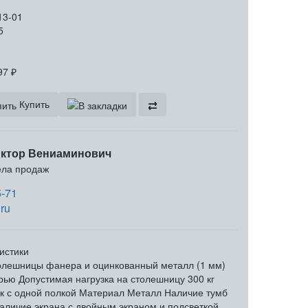
13-01
5
97
₽
Купить
ктор Вениаминович
ела продаж
5-71
ru
истики
олешницы
фанера и оцинкованный металл (1 мм)
рью
Допустимая нагрузка на столешницу
300 кг
к
с одной полкой
Материал
Металл
Наличие тумб
аличие экрана
с двойным экраном и подсветкой