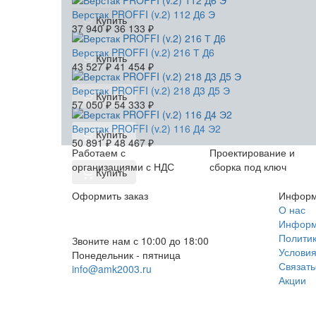
Верстак PROFFI (v.2) 112 Д6 Э
Купить
37 940
₽
36 133
₽
Верстак PROFFI (v.2) 216 Т Д6
Купить
43 527
₽
41 454
₽
Верстак PROFFI (v.2) 218 Д3 Д5 Э
Купить
57 050
₽
54 333
₽
Верстак PROFFI (v.2) 116 Д4 Э2
Купить
50 891
₽
48 467
₽
Работаем с
Проектирование и
организациями с НДС
сборка под ключ
Купить
Оформить заказ
Информ
+7 (812) 553-95-71 (СПб)
О нас
Информа
8 (499) 391-08-52 (Москва)
Политик
Звоните нам с 10:00 до 18:00
Условия
Понедельник - пятница
Связать
info@amk2003.ru
Акции
Заказать звонок