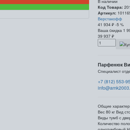
В наличии
Код Товара:
20
Артикул:
10116
Верстакофф
41 934
₽
-5 %
Ваша cкидка
1 9
39 937
₽
Парфенюк Ви
Специалист отд
+7 (812) 553-9
info@amk2003.
Общие характер
Вес
80 кг
Вид ст
Виды тумб
с две
Количество поло
однотумбовый
Н