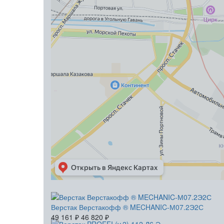
Верстак Верстакофф ® MECHANIC-М07.2Э2С
49 161
₽
46 820
₽