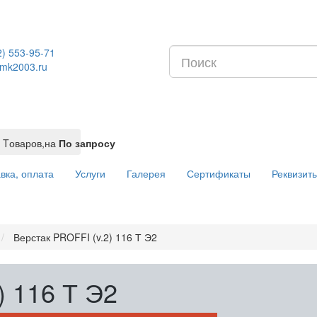
2) 553-95-71
mk2003.ru
Tоваров,
на
По запросу
вка, оплата
Услуги
Галерея
Сертификаты
Реквизит
Верстак PROFFI (v.2) 116 Т Э2
) 116 Т Э2