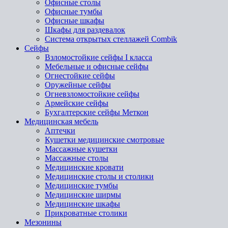
Офисные столы
Офисные тумбы
Офисные шкафы
Шкафы для раздевалок
Система открытых стеллажей Combik
Сейфы
Взломостойкие сейфы I класса
Мебельные и офисные сейфы
Огнестойкие сейфы
Оружейные сейфы
Огневзломостойкие сейфы
Армейские сейфы
Бухгалтерские сейфы Меткон
Медицинская мебель
Аптечки
Кушетки медицинские смотровые
Массажные кушетки
Массажные столы
Медицинские кровати
Медицинские столы и столики
Медицинские тумбы
Медицинские ширмы
Медицинские шкафы
Прикроватные столики
Мезонины