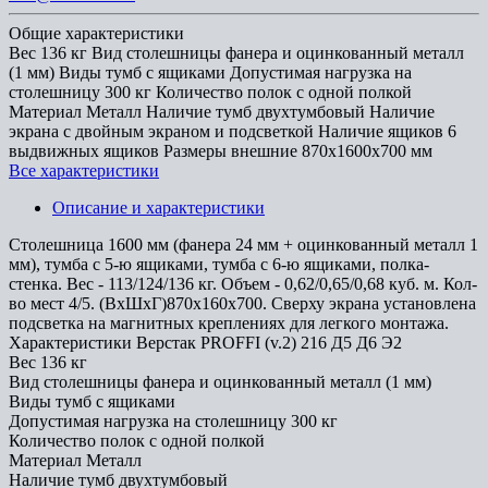
Общие характеристики
Вес
136 кг
Вид столешницы
фанера и оцинкованный металл
(1 мм)
Виды тумб
с ящиками
Допустимая нагрузка на
столешницу
300 кг
Количество полок
с одной полкой
Материал
Металл
Наличие тумб
двухтумбовый
Наличие
экрана
с двойным экраном и подсветкой
Наличие ящиков
6
выдвижных ящиков
Размеры внешние
870x1600x700 мм
Все характеристики
Описание и характеристики
Cтолешница 1600 мм (фанера 24 мм + оцинкованный металл 1
мм), тумба с 5-ю ящиками, тумба с 6-ю ящиками, полка-
стенка. Вес - 113/124/136 кг. Объем - 0,62/0,65/0,68 куб. м. Кол-
во мест 4/5. (ВхШхГ)870х160х700. Сверху экрана установлена
подсветка на магнитных креплениях для легкого монтажа.
Характеристики Верстак PROFFI (v.2) 216 Д5 Д6 Э2
Вес
136 кг
Вид столешницы
фанера и оцинкованный металл (1 мм)
Виды тумб
с ящиками
Допустимая нагрузка на столешницу
300 кг
Количество полок
с одной полкой
Материал
Металл
Наличие тумб
двухтумбовый