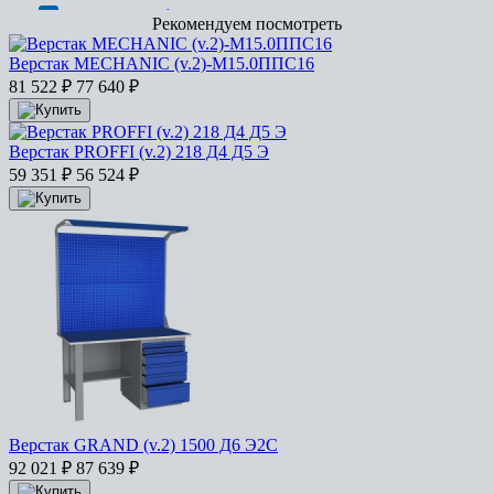
Рекомендуем посмотреть
Верстак MECHANIC (v.2)-М15.0ППС16
81 522
₽
77 640
₽
Верстак PROFFI (v.2) 218 Д4 Д5 Э
59 351
₽
56 524
₽
Верстак GRAND (v.2) 1500 Д6 Э2С
92 021
₽
87 639
₽