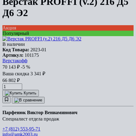
Верстак PROFFI (v.2) 216 Д5
Д6 Э2
Акция
Популярный
В наличии
Код Товара:
2023-01
Артикул:
101175
Верстакофф
70 143
₽
-5 %
Ваша cкидка
3 341
₽
66 802
₽
Купить
Парфенюк Виктор Вениаминович
Специалист отдела продаж
+7 (812) 553-95-71
info@amk2003.ru