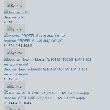
Верстак ВП-5
25 145
₽
Верстак PROFFI-M (v.2) 3МД ОПС2Т
64 894
₽
61 803
₽
Верстак Практик Master №104 MT100.MF1/MF1.101
металлический
13 120
₽
Верстак MECHANIC (v.2)-М12.06Э2С Верстакофф
83 144
₽
79 184
₽