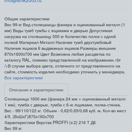
info@amk2003.ru
Общие характеристики
Вес
99 кг
Вид столешницы
фанера и оцинкованный металл (1
мм)
Виды тумб
тумбы с ящиками и дверью
Допустимая
нагрузка на столешницу
300 кг
Количество полок
с одной
полкой
Материал
Металл
Наличие тумб
двухтумбовый
Наличие ящиков
6 выдвижных ящиков
Размеры внешние
870x1600x700 мм
Цвет
Возможна любая расцветка по
каталогу RAL, помимо представленной на изображении.<br
/>В случае выбора цвета, отличного от представленного на
сайте, стоимость изделия необходимо уточнить у менеджера.
Все характеристики
Описание и характеристики
Cтолешница 1600 мм (фанера 24 мм + оцинкованный металл
1 мм), тумба с дверью, тумба с 6-ю ящиками, полка-стенка.
Вес - 99/110/122 кг. Объем - 0,62/0,65/0,68 куб. м. Кол-во мест
4/5. (ВхШхГ)870х160х700
Характеристики Верстак PROFFI (v.2) 216 Т Д6
Вес
99 кг