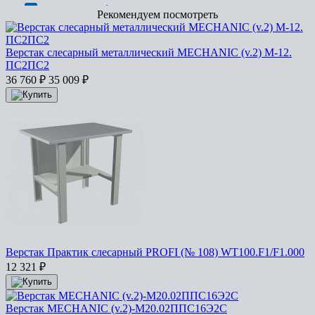
Рекомендуем посмотреть
Верстак слесарный металлический MECHANIC (v.2) М-12.
ПС2ПС2
36 760
₽
35 009
₽
Верстак Практик слесарный PROFI (№ 108) WT100.F1/F1.000
12 321
₽
Верстак MECHANIC (v.2)-М20.02ППС16Э2С