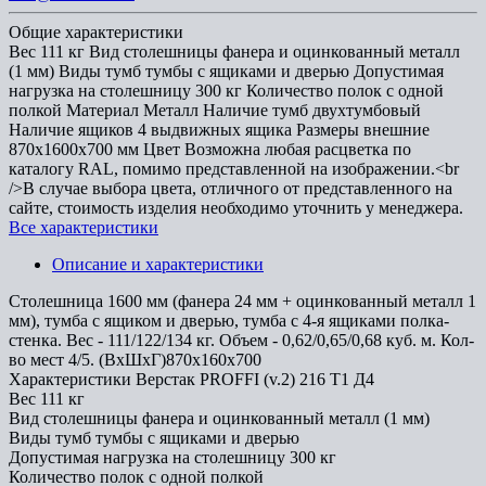
Общие характеристики
Вес
111 кг
Вид столешницы
фанера и оцинкованный металл
(1 мм)
Виды тумб
тумбы с ящиками и дверью
Допустимая
нагрузка на столешницу
300 кг
Количество полок
с одной
полкой
Материал
Металл
Наличие тумб
двухтумбовый
Наличие ящиков
4 выдвижных ящика
Размеры внешние
870x1600x700 мм
Цвет
Возможна любая расцветка по
каталогу RAL, помимо представленной на изображении.<br
/>В случае выбора цвета, отличного от представленного на
сайте, стоимость изделия необходимо уточнить у менеджера.
Все характеристики
Описание и характеристики
Cтолешница 1600 мм (фанера 24 мм + оцинкованный металл 1
мм), тумба с ящиком и дверью, тумба с 4-я ящиками полка-
стенка. Вес - 111/122/134 кг. Объем - 0,62/0,65/0,68 куб. м. Кол-
во мест 4/5. (ВхШхГ)870х160х700
Характеристики Верстак PROFFI (v.2) 216 Т1 Д4
Вес
111 кг
Вид столешницы
фанера и оцинкованный металл (1 мм)
Виды тумб
тумбы с ящиками и дверью
Допустимая нагрузка на столешницу
300 кг
Количество полок
с одной полкой