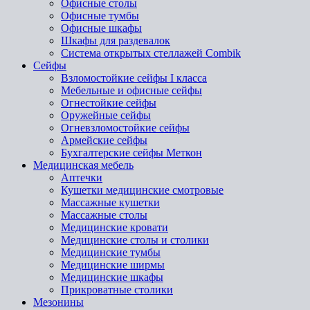
Офисные столы
Офисные тумбы
Офисные шкафы
Шкафы для раздевалок
Система открытых стеллажей Combik
Сейфы
Взломостойкие сейфы I класса
Мебельные и офисные сейфы
Огнестойкие сейфы
Оружейные сейфы
Огневзломостойкие сейфы
Армейские сейфы
Бухгалтерские сейфы Меткон
Медицинская мебель
Аптечки
Кушетки медицинские смотровые
Массажные кушетки
Массажные столы
Медицинские кровати
Медицинские столы и столики
Медицинские тумбы
Медицинские ширмы
Медицинские шкафы
Прикроватные столики
Мезонины