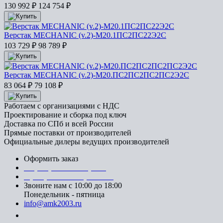
130 992
₽
124 754
₽
Верстак MECHANIC (v.2)-М20.1ПС2ПС22Э2С
103 729
₽
98 789
₽
Верстак MECHANIC (v.2)-М20.ПС2ПС2ПС2ПС2Э2С
83 064
₽
79 108
₽
Работаем с организациями с НДС
Проектирование и сборка под ключ
Доставка по СПб и всей России
Прямые поставки от производителей
Официальные дилеры ведущих производителей
Оформить заказ
+7 (812) 553-95-71 (СПб)
8 (499) 391-08-52 (Москва)
Звоните нам с 10:00 до 18:00
Понедельник - пятница
info@amk2003.ru
Заказать звонок