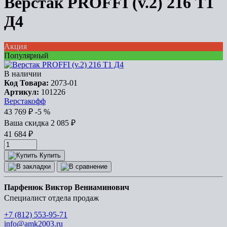
Верстак PROFFI (v.2) 216 Т1
Д4
Акция
Популярный
В наличии
Код Товара:
2073-01
Артикул:
101226
Верстакофф
43 769
₽
-5 %
Ваша cкидка
2 085
₽
41 684
₽
Купить
Парфенюк Виктор Вениаминович
Специалист отдела продаж
+7 (812) 553-95-71
info@amk2003.ru