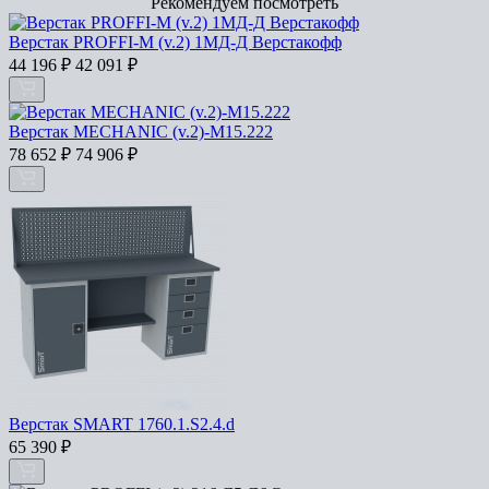
Рекомендуем посмотреть
Верстак PROFFI-M (v.2) 1МД-Д Верстакофф
44 196
₽
42 091
₽
Верстак MECHANIC (v.2)-М15.222
78 652
₽
74 906
₽
Верстак SMART 1760.1.S2.4.d
65 390
₽