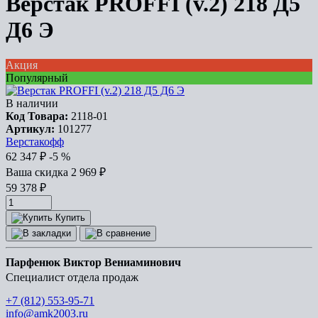
Верстак PROFFI (v.2) 218 Д5
Д6 Э
Акция
Популярный
В наличии
Код Товара:
2118-01
Артикул:
101277
Верстакофф
62 347
₽
-5 %
Ваша cкидка
2 969
₽
59 378
₽
Купить
Парфенюк Виктор Вениаминович
Специалист отдела продаж
+7 (812) 553-95-71
info@amk2003.ru