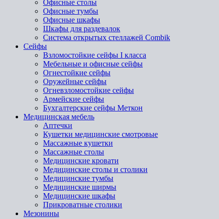
Офисные столы
Офисные тумбы
Офисные шкафы
Шкафы для раздевалок
Система открытых стеллажей Combik
Сейфы
Взломостойкие сейфы I класса
Мебельные и офисные сейфы
Огнестойкие сейфы
Оружейные сейфы
Огневзломостойкие сейфы
Армейские сейфы
Бухгалтерские сейфы Меткон
Медицинская мебель
Аптечки
Кушетки медицинские смотровые
Массажные кушетки
Массажные столы
Медицинские кровати
Медицинские столы и столики
Медицинские тумбы
Медицинские ширмы
Медицинские шкафы
Прикроватные столики
Мезонины