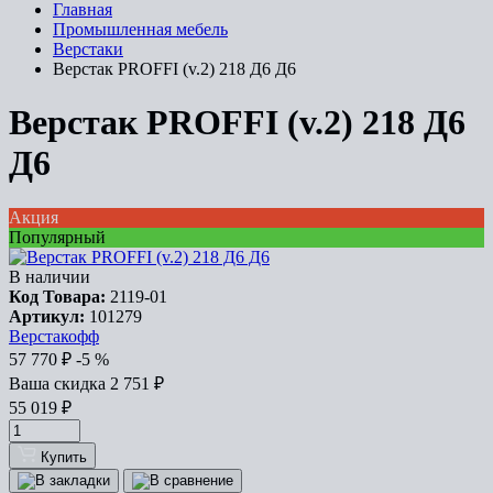
Главная
Промышленная мебель
Верстаки
Верстак PROFFI (v.2) 218 Д6 Д6
Верстак PROFFI (v.2) 218 Д6
Д6
Акция
Популярный
В наличии
Код Товара:
2119-01
Артикул:
101279
Верстакофф
57 770
₽
-5 %
Ваша cкидка
2 751
₽
55 019
₽
Купить