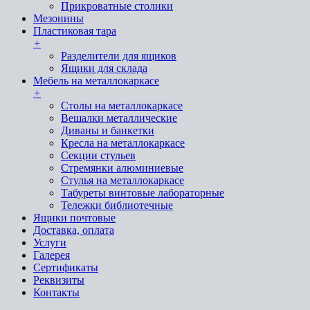
Прикроватные столики
Мезонины
Пластиковая тара
+
Разделители для ящиков
Ящики для склада
Мебель на металлокаркасе
+
Cтолы на металлокаркасе
Вешалки металлические
Диваны и банкетки
Кресла на металлокаркасе
Секции стульев
Стремянки алюминиевые
Стулья на металлокаркасе
Табуреты винтовые лабораторные
Тележки библиотечные
Ящики почтовые
Доставка, оплата
Услуги
Галерея
Сертификаты
Реквизиты
Контакты