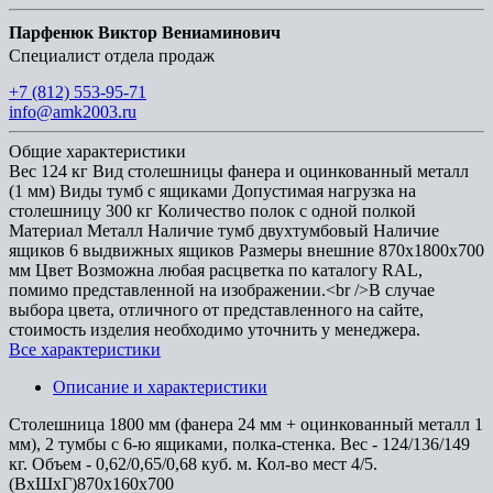
Парфенюк Виктор Вениаминович
Специалист отдела продаж
+7 (812) 553-95-71
info@amk2003.ru
Общие характеристики
Вес
124 кг
Вид столешницы
фанера и оцинкованный металл
(1 мм)
Виды тумб
с ящиками
Допустимая нагрузка на
столешницу
300 кг
Количество полок
с одной полкой
Материал
Металл
Наличие тумб
двухтумбовый
Наличие
ящиков
6 выдвижных ящиков
Размеры внешние
870x1800x700
мм
Цвет
Возможна любая расцветка по каталогу RAL,
помимо представленной на изображении.<br />В случае
выбора цвета, отличного от представленного на сайте,
стоимость изделия необходимо уточнить у менеджера.
Все характеристики
Описание и характеристики
Cтолешница 1800 мм (фанера 24 мм + оцинкованный металл 1
мм), 2 тумбы с 6-ю ящиками, полка-стенка. Вес - 124/136/149
кг. Объем - 0,62/0,65/0,68 куб. м. Кол-во мест 4/5.
(ВхШхГ)870х160х700