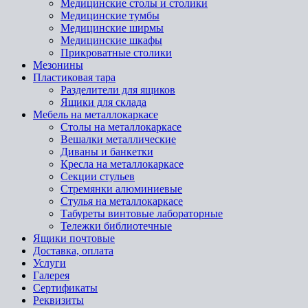
Медицинские столы и столики
Медицинские тумбы
Медицинские ширмы
Медицинские шкафы
Прикроватные столики
Мезонины
Пластиковая тара
Разделители для ящиков
Ящики для склада
Мебель на металлокаркасе
Cтолы на металлокаркасе
Вешалки металлические
Диваны и банкетки
Кресла на металлокаркасе
Секции стульев
Стремянки алюминиевые
Стулья на металлокаркасе
Табуреты винтовые лабораторные
Тележки библиотечные
Ящики почтовые
Доставка, оплата
Услуги
Галерея
Сертификаты
Реквизиты