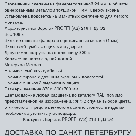
Столешницы сделаны из фанеры толщиной 24 мм. и обшиты
оцинкованным металлом толщиной 1 мм. Сверху экрана
установлена подсветка на магнитных креплениях для легкого
монтажа.
Характеристики Верстак PROFFI (v.2) 218 Т Д3 Э2
Вес
108 кг
Вид столешницы
фанера и оцинкованный металл (1 мм)
Виды тумб
тумбы с ящиками и дверью
Допустимая нагрузка на столешницу
300 кг
Количество полок
с одной полкой
Материал
Металл
Наличие тумб
двухтумбовый
Наличие экрана
с двойным экраном и подсветкой
Наличие ящиков
3 выдвижных ящика
Размеры внешние
870x1800x700 мм
Цвет
Возможна любая расцветка по каталогу RAL, помимо
представленной на изображении.<br />В случае выбора цвета,
отличного от представленного на сайте, стоимость изделия
необходимо уточнить у менеджера.
Как купить Верстак PROFFI (v.2) 218 Т Д3 Э2
ДОСТАВКА ПО САНКТ-ПЕТЕРБУРГУ