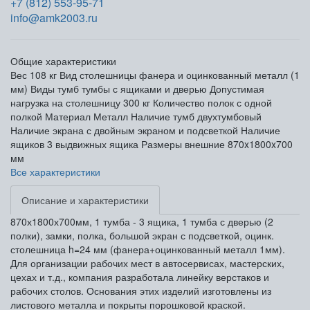
+7 (812) 553-95-71
info@amk2003.ru
Общие характеристики
Вес
108 кг
Вид столешницы
фанера и оцинкованный металл (1
мм)
Виды тумб
тумбы с ящиками и дверью
Допустимая
нагрузка на столешницу
300 кг
Количество полок
с одной
полкой
Материал
Металл
Наличие тумб
двухтумбовый
Наличие экрана
с двойным экраном и подсветкой
Наличие
ящиков
3 выдвижных ящика
Размеры внешние
870x1800x700
мм
Все характеристики
Описание и характеристики
870х1800х700мм, 1 тумба - 3 ящика, 1 тумба с дверью (2
полки), замки, полка, большой экран с подсветкой, оцинк.
столешница h=24 мм (фанера+оцинкованный металл 1мм).
Для организации рабочих мест в автосервисах, мастерских,
цехах и т.д., компания разработала линейку верстаков и
рабочих столов. Основания этих изделий изготовлены из
листового металла и покрыты порошковой краской.