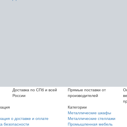
Доставка по СПб и всей
Прямые поставки от
О
России
производителей
в
п
ация
Категории
Металлические шкафы
ция о доставке и оплате
Металлические стеллажи
а безопасности
Промышленная мебель