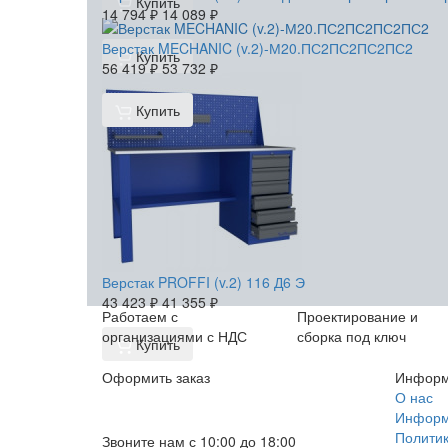
Купить
14 794
₽
14 089
₽
Верстак MECHANIC (v.2)-М20.ПС2ПС2ПС2ПС2
Купить
56 419
₽
53 732
₽
Купить
Верстак PROFFI (v.2) 116 Д6 Э
43 423
₽
41 355
₽
Работаем с
Проектирование и
организациями с НДС
сборка под ключ
Купить
Оформить заказ
Информ
+7 (812) 553-95-71 (СПб)
О нас
Информа
8 (499) 391-08-52 (Москва)
Политик
Звоните нам с 10:00 до 18:00