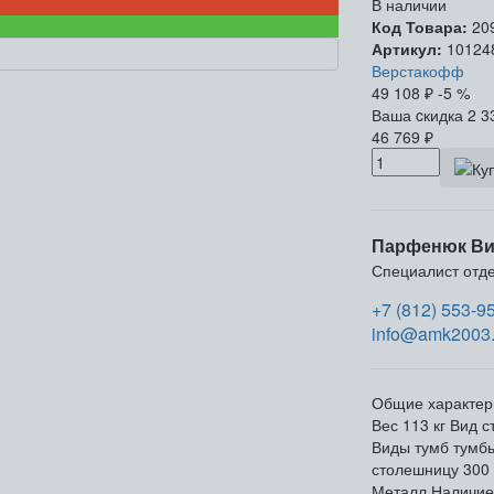
В наличии
Код Товара:
20
Артикул:
10124
Верстакофф
49 108
₽
-5 %
Ваша cкидка
2 3
46 769
₽
Парфенюк Ви
Специалист отд
+7 (812) 553-9
info@amk2003.
Общие характер
Вес
113 кг
Вид с
Виды тумб
тумб
столешницу
300 
Металл
Наличие