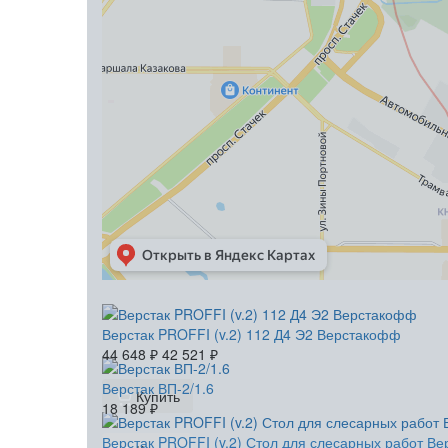
Верстак PROFFI (v.2) 112 Д4 Э2 Верстакофф
44 648
₽
42 521
₽
Верстак ВП-2/1.6
Купить
18 189
₽
Верстак PROFFI (v.2) Стол для слесарных работ В