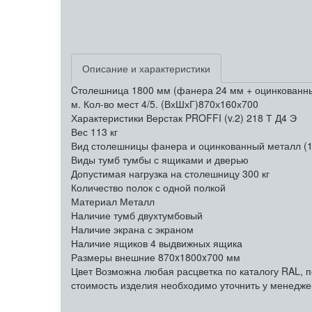
Описание и характеристики
Cтолешница 1800 мм (фанера 24 мм + оцинкованный м
м. Кол-во мест 4/5. (ВхШхГ)870х160х700
Характеристики Верстак PROFFI (v.2) 218 Т Д4 Э
Вес
113 кг
Вид столешницы
фанера и оцинкованный металл (
Виды тумб
тумбы с ящиками и дверью
Допустимая нагрузка на столешницу
300 кг
Количество полок
с одной полкой
Материал
Металл
Наличие тумб
двухтумбовый
Наличие экрана
с экраном
Наличие ящиков
4 выдвижных ящика
Размеры внешние
870x1800x700 мм
Цвет
Возможна любая расцветка по каталогу RAL, п
стоимость изделия необходимо уточнить у менедже