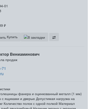
94-01
8
39
₽
Купить
ктор Вениаминович
ела продаж
5-71
ru
истики
толешницы
фанера и оцинкованный металл (1 мм)
ы с ящиками и дверью
Допустимая нагрузка на
кг
Количество полок
с одной полкой
Материал
 тумб
двухтумбовый
Наличие экрана
с экраном