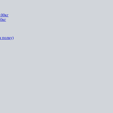
100кг
40кг
а полку)