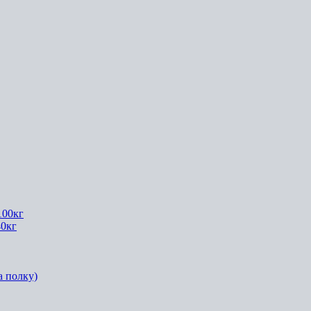
100кг
40кг
а полку)