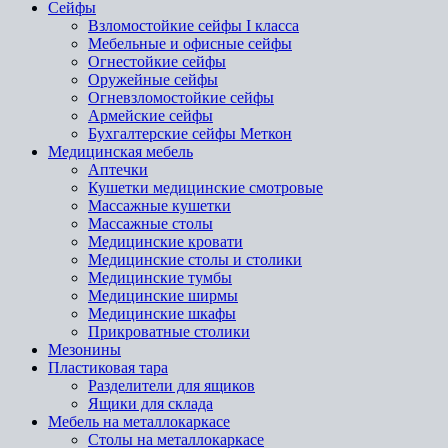
Сейфы
Взломостойкие сейфы I класса
Мебельные и офисные сейфы
Огнестойкие сейфы
Оружейные сейфы
Огневзломостойкие сейфы
Армейские сейфы
Бухгалтерские сейфы Меткон
Медицинская мебель
Аптечки
Кушетки медицинские смотровые
Массажные кушетки
Массажные столы
Медицинские кровати
Медицинские столы и столики
Медицинские тумбы
Медицинские ширмы
Медицинские шкафы
Прикроватные столики
Мезонины
Пластиковая тара
Разделители для ящиков
Ящики для склада
Мебель на металлокаркасе
Cтолы на металлокаркасе