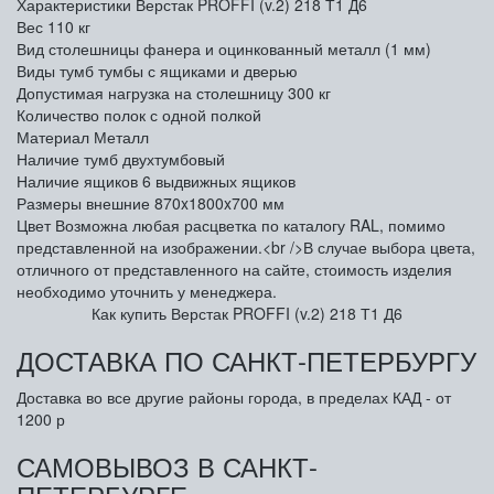
Характеристики Верстак PROFFI (v.2) 218 Т1 Д6
Вес
110 кг
Вид столешницы
фанера и оцинкованный металл (1 мм)
Виды тумб
тумбы с ящиками и дверью
Допустимая нагрузка на столешницу
300 кг
Количество полок
с одной полкой
Материал
Металл
Наличие тумб
двухтумбовый
Наличие ящиков
6 выдвижных ящиков
Размеры внешние
870x1800x700 мм
Цвет
Возможна любая расцветка по каталогу RAL, помимо
представленной на изображении.<br />В случае выбора цвета,
отличного от представленного на сайте, стоимость изделия
необходимо уточнить у менеджера.
Как купить Верстак PROFFI (v.2) 218 Т1 Д6
ДОСТАВКА ПО САНКТ-ПЕТЕРБУРГУ
Доставка во все другие районы города, в пределах КАД - от
1200 р
САМОВЫВОЗ В САНКТ-