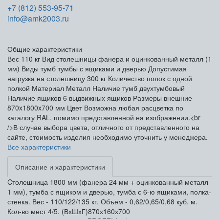
+7 (812) 553-95-71
info@amk2003.ru
Общие характеристики
Вес
110 кг
Вид столешницы
фанера и оцинкованный металл (1
мм)
Виды тумб
тумбы с ящиками и дверью
Допустимая
нагрузка на столешницу
300 кг
Количество полок
с одной
полкой
Материал
Металл
Наличие тумб
двухтумбовый
Наличие ящиков
6 выдвижных ящиков
Размеры внешние
870x1800x700 мм
Цвет
Возможна любая расцветка по
каталогу RAL, помимо представленной на изображении.<br
/>В случае выбора цвета, отличного от представленного на
сайте, стоимость изделия необходимо уточнить у менеджера.
Все характеристики
Описание и характеристики
Cтолешница 1800 мм (фанера 24 мм + оцинкованный металл
1 мм), тумба с ящиком и дверью, тумба с 6-ю ящиками, полка-
стенка. Вес - 110/122/135 кг. Объем - 0,62/0,65/0,68 куб. м.
Кол-во мест 4/5. (ВхШхГ)870х160х700